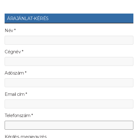
ÁRAJÁNLAT-KÉRÉS
Név *
Cégnév *
Adószám *
Email cím *
Telefonszám *
Kérdés, megjegyzés