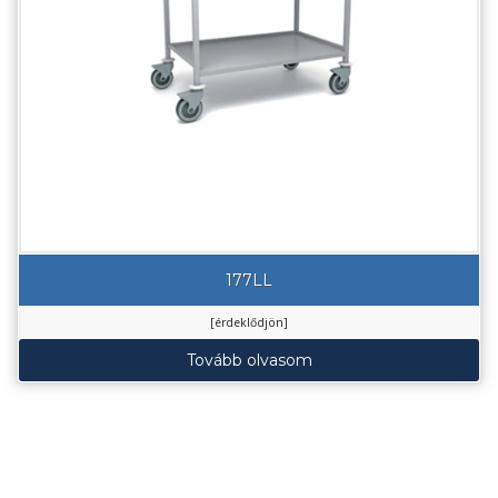
177LL
[érdeklődjön]
Tovább olvasom