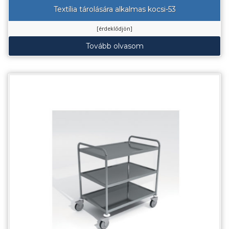
Textília tárolására alkalmas kocsi-53
[érdeklődjön]
Tovább olvasom