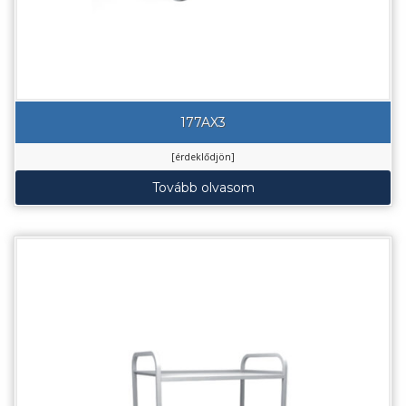
177AX3
[érdeklődjön]
Tovább olvasom