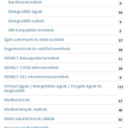
Bariátriai termékek
0
Betegszállító ágyak
36
Betegszállító székek
9
MRI kompatibilis termékek
3
Éjjeli szekrények és etető asztalok
37
Fogyóeszközök és védőfelszerelések
58
KIEMELT: Babaápolási termékek
11
KIEMELT: COVID elleni termékek
26
KIEMELT: SILC inkontinencia termékek
9
Kórházi ágyak | Betegellátási ágyak | Vizsgáló ágyak és
117
kiegészítőik
Medikai kocsik
57
Medikai lámpák, statívok
43
Műtős takarító kocsik, tátikák
53
Novaerus légfertőtlenítők