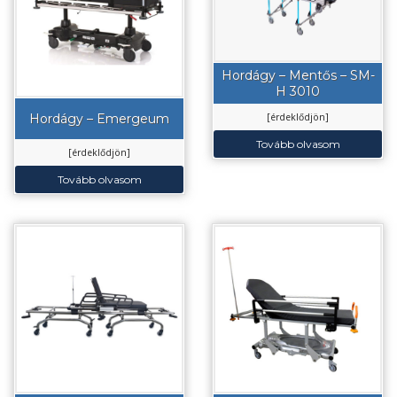
Hordágy – Mentős – SM-
H 3010
Hordágy – Emergeum
[érdeklődjön]
Tovább olvasom
[érdeklődjön]
Tovább olvasom