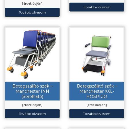
[érdeklődjön]
Tovább olvasom
Tovább olvasom
Betegszállító szék –
Betegszállító szék –
Manchester INN
Manchester XXL-
(Sorolható)
HOSPIGO
[érdeklődjön]
[érdeklődjön]
Tovább olvasom
Tovább olvasom