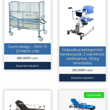
Gyermekágy – SMH-13
Hidraulikus betegemelő
(Children crib)
kerekesszék, 3 cserélhető
880.000
Ft
ülőfelülettel, 125 kg
nettó
teherbírású
Kosárba teszem
280.000
Ft
nettó
Kosárba teszem
Új termék