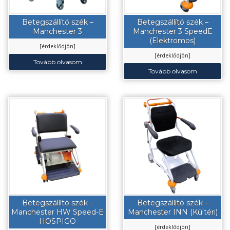
Betegszállító szék –
Betegszállító szék –
Manchester 3
Manchester 3 SpeedE
(Elektromos)
[érdeklődjön]
[érdeklődjön]
Tovább olvasom
Tovább olvasom
Betegszállító szék –
Betegszállító szék –
Manchester HW Speed-E
Manchester INN (Kültéri)
HOSPIGO
[érdeklődjön]