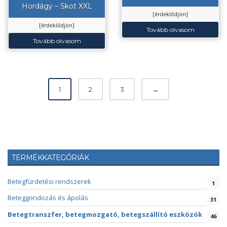
Hordágy – Skot XXL
[érdeklődjön]
[érdeklődjön]
Tovább olvasom
Tovább olvasom
1
2
3
→
TERMÉKKATEGÓRIÁK
Betegfürdetési rendszerek
1
Beteggondozás és ápolás
31
Betegtranszfer, betegmozgató, betegszállító eszközök
46