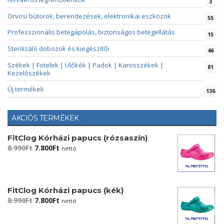
3
Orvosi bútorok, berendezések, elektronikai eszközök
55
Professzionális betegápolás, biztonságos betegellátás
15
Sterilizáló dobozok és kiegészítői
46
Székek | Fotelek | Ülőkék | Padok | Karosszékek |
81
Kezelőszékek
Új termékek
136
AKCIÓS TERMÉKEK
FitClog Kórházi papucs (rózsaszín)
Original
Current
8.990
Ft
7.800
Ft
nettó
price
price
was:
is:
8.990Ft.
7.800Ft.
FitClog Kórházi papucs (kék)
Original
Current
8.990
Ft
7.800
Ft
nettó
price
price
was:
is: