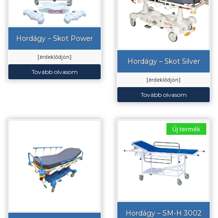
Hordágy – Skot Power
[érdeklődjön]
Hordágy – Skot Silver
Tovább olvasom
[érdeklődjön]
Tovább olvasom
Új termék
Hordágy – SM-H 3002