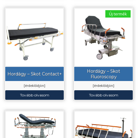
Új termék
Hordágy – Skot
Hordágy – Skot Contact+
Fluoroscopy
[érdeklődjön]
[érdeklődjön]
Tovább olvasom
Tovább olvasom