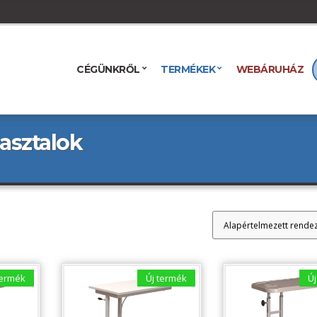
CÉGÜNKRŐL
TERMÉKEK
WEBÁRUHÁZ
 asztalok
termék
Új termék
Új