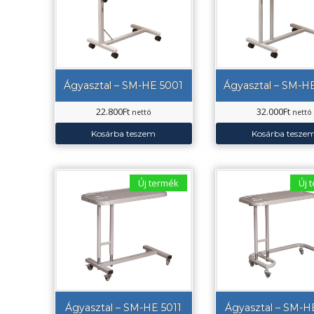
Ágyasztal – SM-HE 5001
Ágyasztal – SM-H
22.800
Ft
32.000
Ft
nettó
nettó
Kosárba teszem
Kosárba tesze
Új termék
Új 
Ágyasztal – SM-HE 5011
Ágyasztal – SM-H