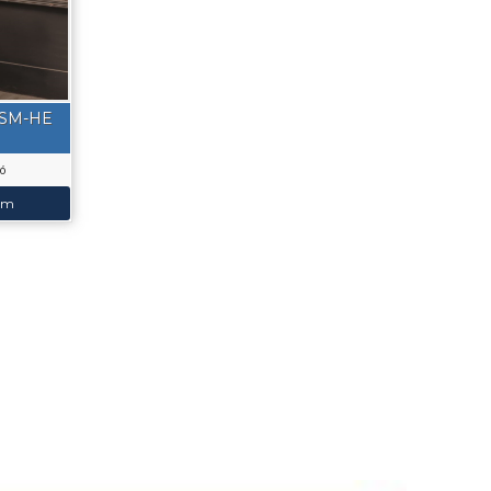
– SM-HE
tó
em