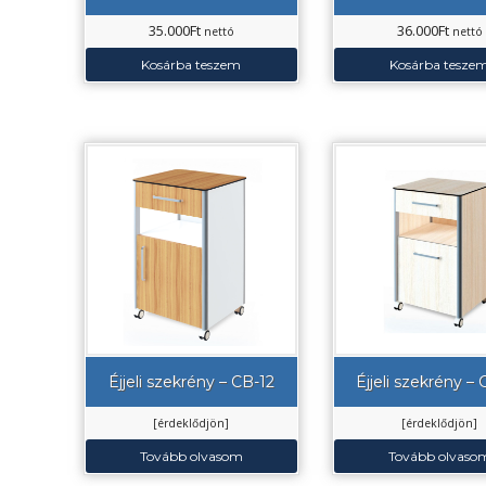
35.000
Ft
36.000
Ft
nettó
nettó
Kosárba teszem
Kosárba tesze
Éjjeli szekrény – CB-12
Éjjeli szekrény –
[érdeklődjön]
[érdeklődjön]
Tovább olvasom
Tovább olvaso