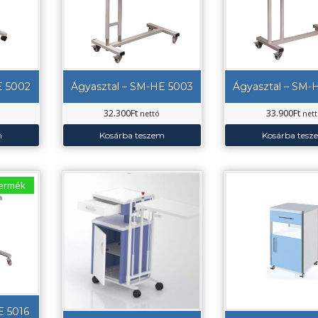
E 5002
Ágyasztal – SM-HE 5003
Ágyasztal – SM-
32.300
Ft
33.900
Ft
nettó
net
m
Kosárba teszem
Kosárba tesz
termék
E 5016