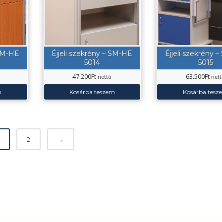
 SM-HE
Éjjeli szekrény – SM-HE
Éjjeli szekrény 
5014
5015
47.200
Ft
63.500
Ft
nettó
net
m
Kosárba teszem
Kosárba tesz
2
→