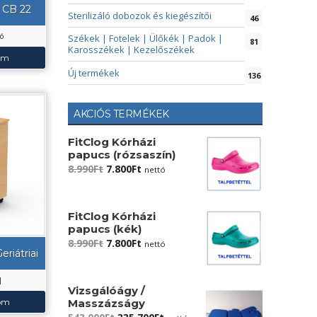
– CB 22
Sterilizáló dobozok és kiegészítői
46
tó
Székek | Fotelek | Ülőkék | Padok |
81
Karosszékek | Kezelőszékek
em
Új termékek
136
AKCIÓS TERMÉKEK
FitClog Kórházi
papucs (rózsaszín)
Original
Current
8.990
Ft
7.800
Ft
nettó
price
price
was:
is:
8.990Ft.
7.800Ft.
FitClog Kórházi
papucs (kék)
Original
Current
8.990
Ft
7.800
Ft
nettó
eriátriai
price
price
was:
is:
]
8.990Ft.
7.800Ft.
Vizsgálóágy /
Masszázságy
som
Original
Current