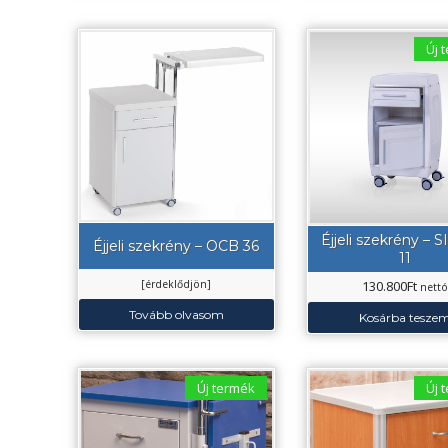
Új 
Éjjeli szekrény – 
Éjjeli szekrény – OCB 36
11
130.800
Ft
[érdeklődjön]
nett
Tovább olvasom
Kosárba tesze
Új termék
Új 