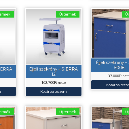
termék
Új termék
Új
Éjjeli szekrény 
5006
SIERRA
Éjjeli szekrény – SIERRA
12
37.000
Ft
net
162.700
Ft
ó
nettó
Kosárba tesz
m
Kosárba teszem
termék
Új termék
Új