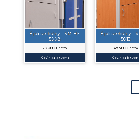
Éjjeli szekrény – SM-HE
Éjjeli szekrény –
5008
5013
79.000
Ft
48.500
Ft
nettó
nettó
Kosárba teszem
Kosárba tesze
1