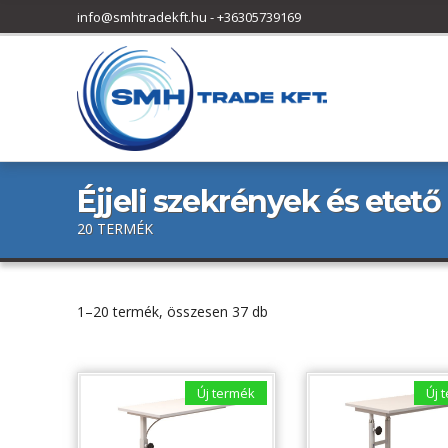
h
info@smhtradekft.hu
-
+36305739169
f
o
r
:
Éjjeli szekrények és etető
20 TERMÉK
1–20 termék, összesen 37 db
Új termék
Új 