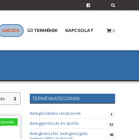
E
x
p
a
n
d
0
AKCIÓK
ÚJ TERMÉKEK
KAPCSOLAT
s
e
a
r
c
h
f
o
r
m
TERMÉKKATEGÓRIÁK
Betegfürdetési rendszerek
1
 termék
Beteggondozás és ápolás
31
Betegtranszfer, betegmozgató,
46
betegszállító eszközök