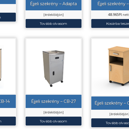
Éjjeli szekrény – Adapta
Éjjeli szekrény 
48.965
Ft
[érdeklődjön]
net
m
Tovább olvasom
Kosárba tesz
 CB-14
Éjjeli szekrény – CB-27
Éjjeli szekrény – G
[érdeklődjön]
[érdeklődjön
m
Tovább olvasom
Tovább olva