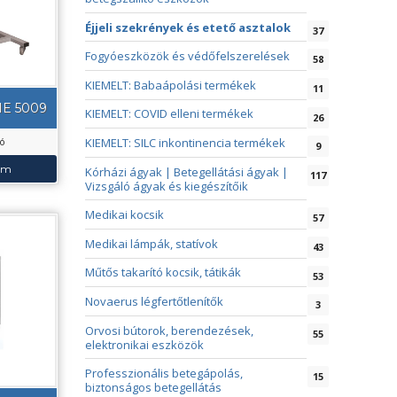
Éjjeli szekrények és etető asztalok
37
Fogyóeszközök és védőfelszerelések
58
KIEMELT: Babaápolási termékek
11
HE 5009
KIEMELT: COVID elleni termékek
26
KIEMELT: SILC inkontinencia termékek
tó
9
em
Kórházi ágyak | Betegellátási ágyak |
117
Vizsgáló ágyak és kiegészítőik
Medikai kocsik
57
Medikai lámpák, statívok
43
Műtős takarító kocsik, tátikák
53
Novaerus légfertőtlenítők
3
Orvosi bútorok, berendezések,
55
elektronikai eszközök
Professzionális betegápolás,
15
biztonságos betegellátás