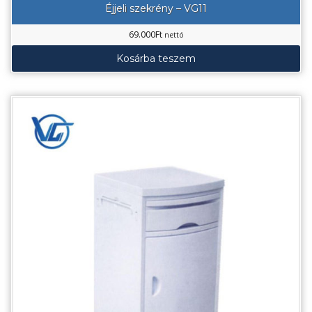
Éjjeli szekrény – VG11
69.000
Ft
nettó
Kosárba teszem