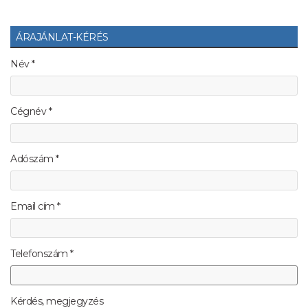
ÁRAJÁNLAT-KÉRÉS
Név *
Cégnév *
Adószám *
Email cím *
Telefonszám *
Kérdés, megjegyzés