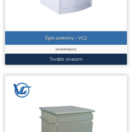
Éjjeli szekrény – VG2
[érdeklődjön]
Tovább olvasom