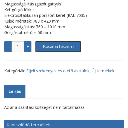
Magasságállítás (gázdugattyús)
Két görgő fékkel
Elektrosztatikusan porszórt keret (RAL 7035)
Külső méretek: 780 x 420 mm
Magasságállítás: 760 – 1010 mm
Görgők átmérője: 50 mm
Ágyasztal
-
+
Kosárba teszem
-
SM-
HE
5003
mennyiség
Kategóriák:
Éjjeli szekrények és etető asztalok
,
Új termékek
Leírás
Az ár a szállítási költséget nem tartalmazza.
Kapcsolódó termékek