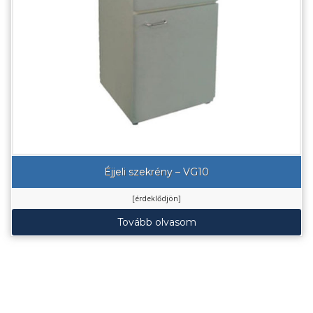
Éjjeli szekrény – VG10
[érdeklődjön]
Tovább olvasom