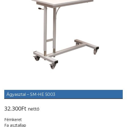
Ágyasztal – SM-HE 5003
32.300
Ft
nettó
Fémkeret
Fa asztallap