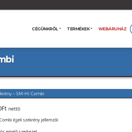
CÉGÜNKRŐL
TERMÉKEK
WEBÁRUHÁZ
ombi
zekrény – SM-HI Combi
0
Ft
nettó
ombi éjjeli szekrény jellemzői:
ós emelő szerkezet