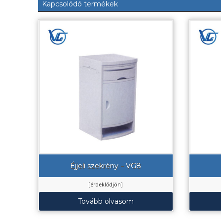
Kapcsolódó termékek
Éjjeli szekrény – VG8
[érdeklődjön]
Tovább olvasom