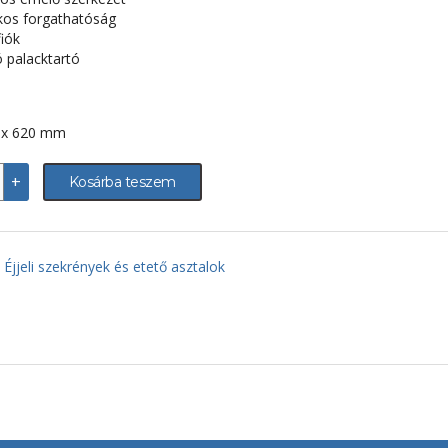
kos forgathatóság
fiók
ó palacktartó
 x 620 mm
+
Kosárba teszem
ény
i
:
Éjjeli szekrények és etető asztalok
iség