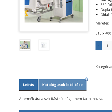
360 fo
Dupla 
Oldals
Méretei:
510 x 400
Éjjeli
-
szekr
-
SM-
HI
Comb
Kategória
menny
Leírás
Katalógusok letöltése
A termék ára a szállítási költséget nem tartalmazza.