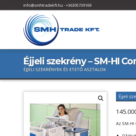
h
info@smhtradekft.hu
-
+36305739169
f
o
r
:
Éjjeli szekrény – SM-HI C
ÉJJELI SZEKRÉNYEK ÉS ETETŐ ASZTALOK
Éjjeli s
145.00
Az SM-HI C
Gázrug