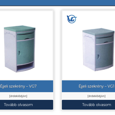
Éjjeli szekrény – VG7
Éjjeli szekrény – VG1
[érdeklődjön]
[érdeklődjön]
Tovább olvasom
Tovább olvasom