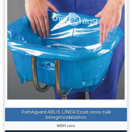
PathAguard ABLIS LINER-Ezüst ionos zsák
betegmosdatáshoz
665
Ft
nettó