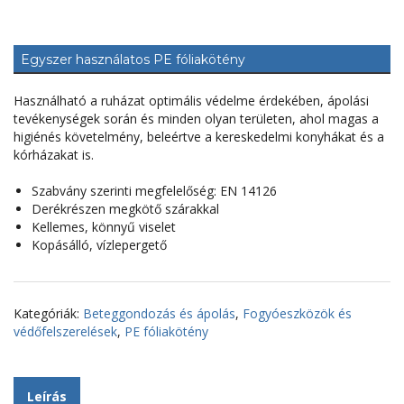
Egyszer használatos PE fóliakötény
Használható a ruházat optimális védelme érdekében, ápolási
tevékenységek során és minden olyan területen, ahol magas a
higiénés követelmény, beleértve a kereskedelmi konyhákat és a
kórházakat is.
Szabvány szerinti megfelelőség: EN 14126
Derékrészen megkötő szárakkal
Kellemes, könnyű viselet
Kopásálló, vízlepergető
Kategóriák:
Beteggondozás és ápolás
,
Fogyóeszközök és
védőfelszerelések
,
PE fóliakötény
Leírás