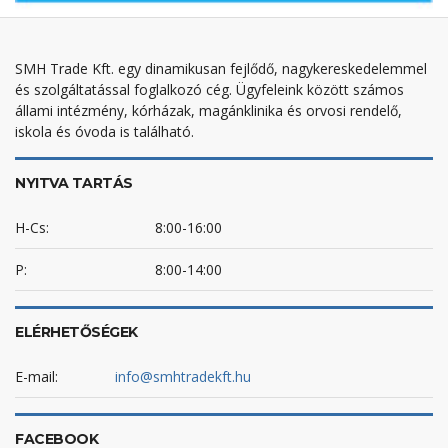
SMH Trade Kft. egy dinamikusan fejlődő, nagykereskedelemmel
és szolgáltatással foglalkozó cég. Ügyfeleink között számos
állami intézmény, kórházak, magánklinika és orvosi rendelő,
iskola és óvoda is található.
NYITVA TARTÁS
H-Cs:
8:00-16:00
P:
8:00-14:00
ELÉRHETŐSÉGEK
E-mail:
info@smhtradekft.hu
FACEBOOK