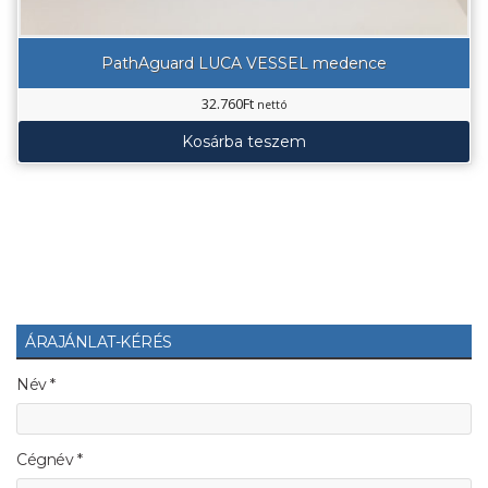
PathAguard LUCA VESSEL medence
32.760
Ft
nettó
Kosárba teszem
ÁRAJÁNLAT-KÉRÉS
Név *
Cégnév *