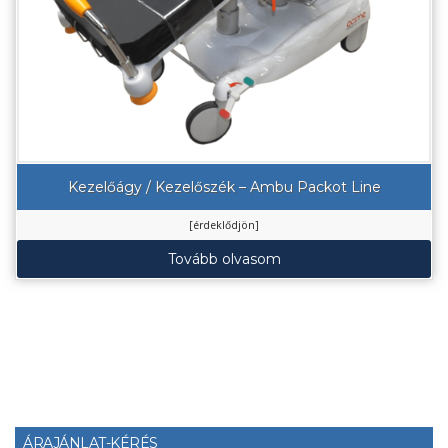
Kezelőágy / Kezelőszék – Ambu Packot Line
[érdeklődjön]
Tovább olvasom
ÁRAJÁNLAT-KÉRÉS