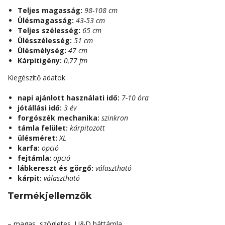
Teljes magasság:
98-108 cm
Ülésmagasság:
43-53 cm
Teljes szélesség:
65 cm
Ülésszélesség:
51 cm
Ülésmélység:
47 cm
Kárpitigény:
0,77 fm
Kiegészítő adatok
napi ajánlott használati idő:
7-10 óra
jótállási idő:
3 év
forgószék mechanika:
szinkron
támla felület:
kárpitozott
ülésméret:
XL
karfa:
opció
fejtámla:
opció
lábkereszt és görgő:
választható
kárpit:
választható
Termékjellemzők
– magas, szögletes, U&D háttámla