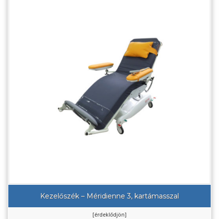
Kezelőszék – Méridienne 3, kartámasszal
[érdeklődjön]