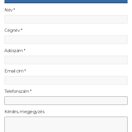
Név *
Cégnév *
Adószám *
Email cím *
Telefonszám *
Kérdés, megjegyzés