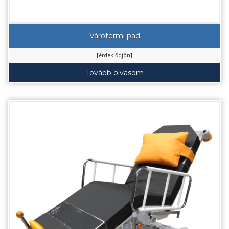
Várótermi pad
[érdeklődjön]
Tovább olvasom