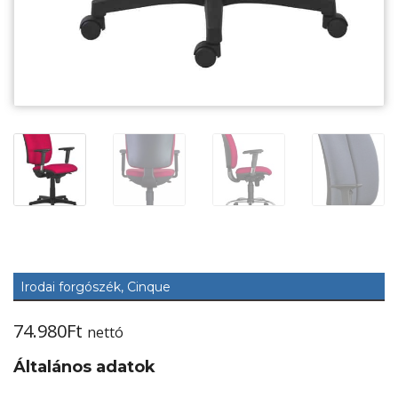
Irodai forgószék, Cinque
74.980
Ft
nettó
Általános adatok