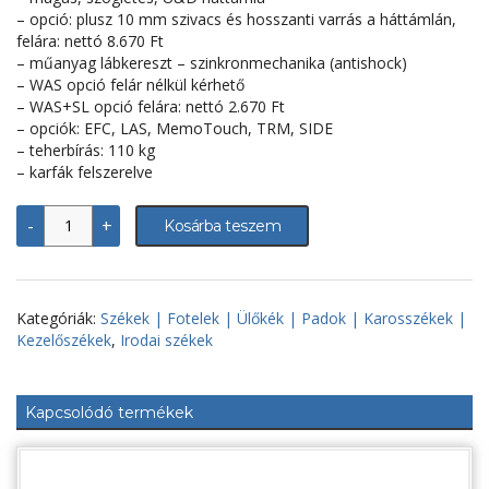
– opció: plusz 10 mm szivacs és hosszanti varrás a háttámlán,
felára: nettó 8.670 Ft
– műanyag lábkereszt – szinkronmechanika (antishock)
– WAS opció felár nélkül kérhető
– WAS+SL opció felára: nettó 2.670 Ft
– opciók: EFC, LAS, MemoTouch, TRM, SIDE
– teherbírás: 110 kg
– karfák felszerelve
Irodai
-
+
Kosárba teszem
forgószék,
Cinque
mennyiség
Kategóriák:
Székek | Fotelek | Ülőkék | Padok | Karosszékek |
Kezelőszékek
,
Irodai székek
Kapcsolódó termékek