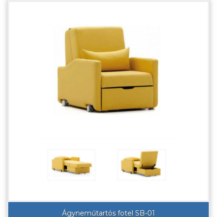
Ágyneműtartós fotel SB-01