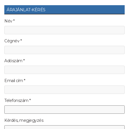
ÁRAJÁNLAT-KÉRÉS
Név *
Cégnév *
Adószám *
Email cím *
Telefonszám *
Kérdés, megjegyzés