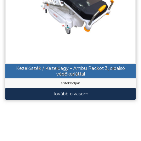
Kezelőszék / Kezelőágy – Ambu Packot 3, oldalsó
védőkorláttal
[érdeklődjön]
Tovább olvasom