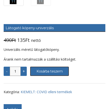
Látogató köpeny-univerzális
Original
Current
490
Ft
135
Ft
nettó
price
price
Univerzális méretű látogatóköpeny.
was:
is:
Áraink nem tartalmazzák a szállítási költséget.
490Ft.
135Ft.
Látogató
-
+
Kosárba teszem
köpeny-
univerzális
mennyiség
Kategória:
KIEMELT: COVID elleni termékek