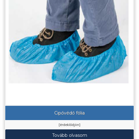
Cipővédő fólia
[érdeklődjön]
Tovább olvasom