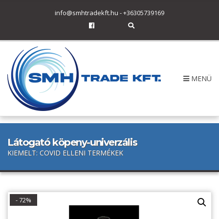
h
info@smhtradekft.hu
-
+36305739169
f
o
E
r
x
p
:
a
n
d
s
MENÜ
e
a
r
c
h
f
o
r
Látogató köpeny-univerzális
m
KIEMELT: COVID ELLENI TERMÉKEK
- 72%