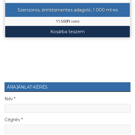
Szenzoros, érintésmentes adagoló, 1 000 ml-es
11.500
Ft
nettó
Kosárba teszem
ÁRAJÁNLAT-KÉRÉS
Név *
Cégnév *