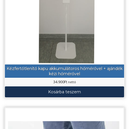
Kézfertőtlenítő kapu akkumulátoros hőmérővel + ajándék
kézi hőmérővel
34.900
Ft
nettó
Kosárba teszem