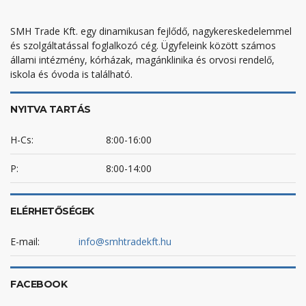
SMH Trade Kft. egy dinamikusan fejlődő, nagykereskedelemmel
és szolgáltatással foglalkozó cég. Ügyfeleink között számos
állami intézmény, kórházak, magánklinika és orvosi rendelő,
iskola és óvoda is található.
NYITVA TARTÁS
H-Cs:
8:00-16:00
P:
8:00-14:00
ELÉRHETŐSÉGEK
E-mail:
info@smhtradekft.hu
FACEBOOK