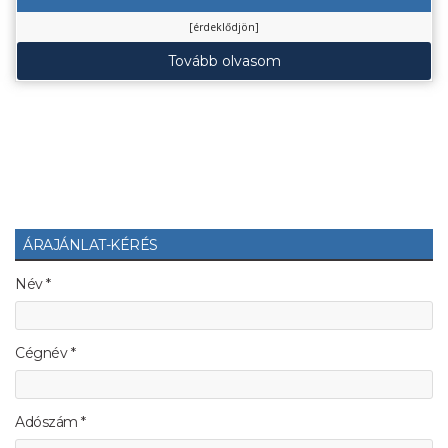
[érdeklődjön]
Tovább olvasom
ÁRAJÁNLAT-KÉRÉS
Név *
Cégnév *
Adószám *