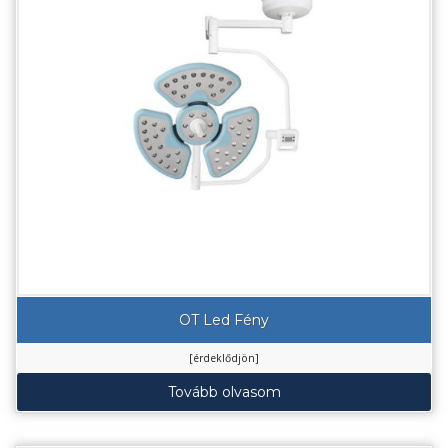
OT Led Fény
[érdeklődjön]
Tovább olvasom