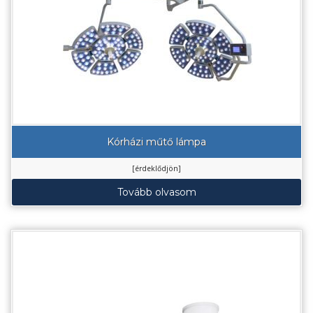
Kórházi műtő lámpa
[érdeklődjön]
Tovább olvasom