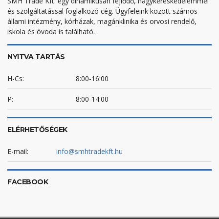
SMH Trade Kft. egy dinamikusan fejlődő, nagykereskedelemmel
és szolgáltatással foglalkozó cég. Ügyfeleink között számos
állami intézmény, kórházak, magánklinika és orvosi rendelő,
iskola és óvoda is található.
NYITVA TARTÁS
H-Cs:
8:00-16:00
P:
8:00-14:00
ELÉRHETŐSÉGEK
E-mail:
info@smhtradekft.hu
FACEBOOK