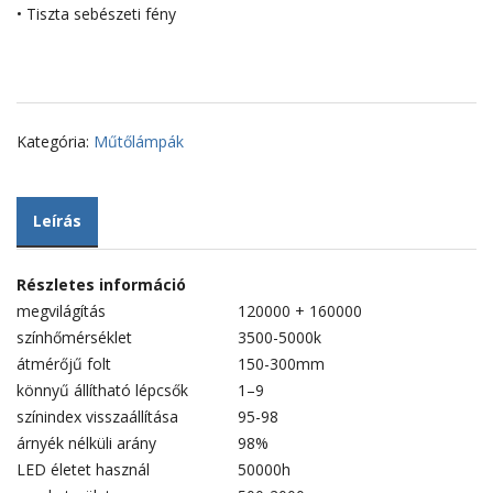
• Tiszta sebészeti fény
Kategória:
Műtőlámpák
Leírás
Részletes információ
megvilágítás
120000 + 160000
színhőmérséklet
3500-5000k
átmérőjű folt
150-300mm
könnyű állítható lépcsők
1–9
színindex visszaállítása
95-98
árnyék nélküli arány
98%
LED életet használ
50000h