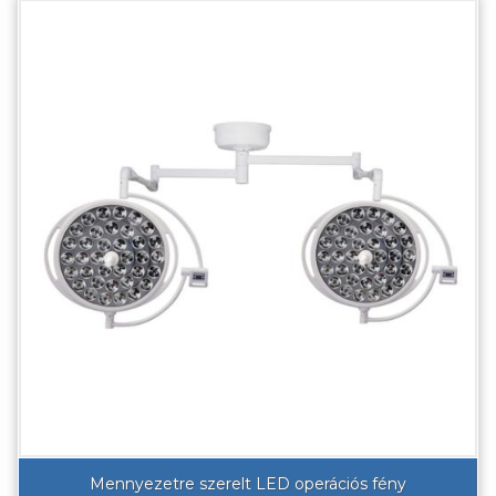
Mennyezetre szerelt LED operációs fény