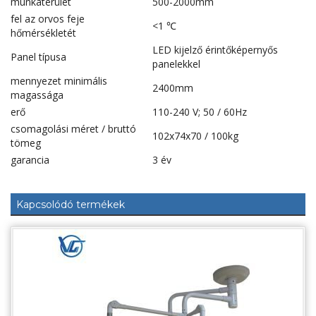
munkaterület
500-2000mm
fel az orvos feje
<1 ℃
hőmérsékletét
LED kijelző érintőképernyős
Panel típusa
panelekkel
mennyezet minimális
2400mm
magassága
erő
110-240 V; 50 / 60Hz
csomagolási méret / bruttó
102x74x70 / 100kg
tömeg
garancia
3 év
Kapcsolódó termékek