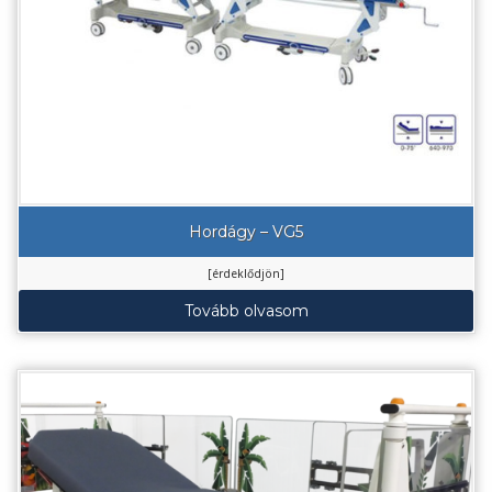
Hordágy – VG5
[érdeklődjön]
Tovább olvasom