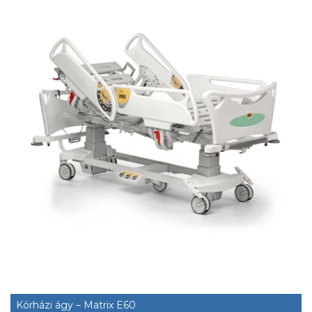
Kórházi ágy – Matrix E60