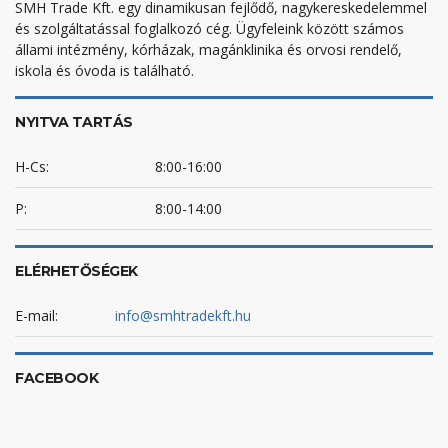
SMH Trade Kft. egy dinamikusan fejlődő, nagykereskedelemmel
és szolgáltatással foglalkozó cég. Ügyfeleink között számos
állami intézmény, kórházak, magánklinika és orvosi rendelő,
iskola és óvoda is található.
NYITVA TARTÁS
H-Cs:
8:00-16:00
P:
8:00-14:00
ELÉRHETŐSÉGEK
E-mail:
info@smhtradekft.hu
FACEBOOK