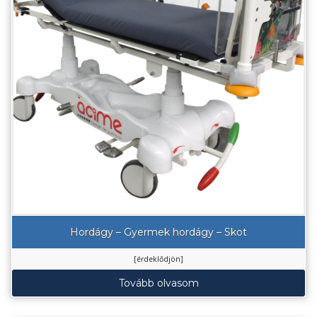
Hordágy – Gyermek hordágy – Skot
[érdeklődjön]
Tovább olvasom