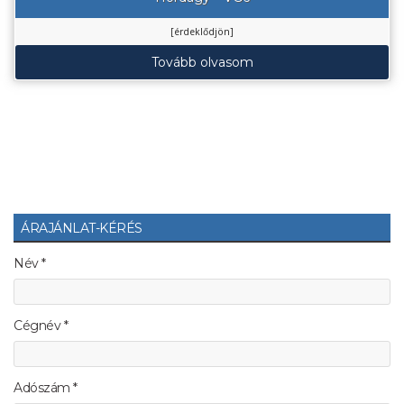
[érdeklődjön]
Tovább olvasom
ÁRAJÁNLAT-KÉRÉS
Név *
Cégnév *
Adószám *