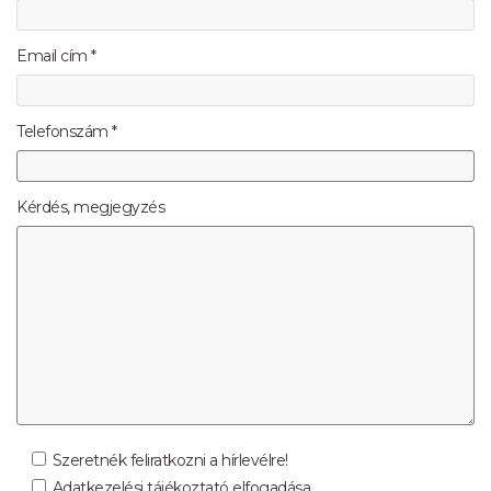
Email cím *
Telefonszám *
Kérdés, megjegyzés
Szeretnék feliratkozni a hírlevélre!
Adatkezelési tájékoztató elfogadása