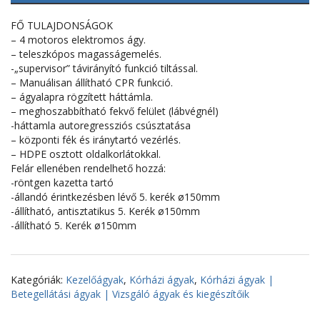
FŐ TULAJDONSÁGOK
– 4 motoros elektromos ágy.
– teleszkópos magasságemelés.
-„supervisor” távirányító funkció tiltással.
– Manuálisan állítható CPR funkció.
– ágyalapra rögzített háttámla.
– meghoszabbítható fekvő felület (lábvégnél)
-háttamla autoregressziós csúsztatása
– központi fék és iránytartó vezérlés.
– HDPE osztott oldalkorlátokkal.
Felár ellenében rendelhető hozzá:
-röntgen kazetta tartó
-állandó érintkezésben lévő 5. kerék ø150mm
-állítható, antisztatikus 5. Kerék ø150mm
-állítható 5. Kerék ø150mm
Kategóriák:
Kezelőágyak
,
Kórházi ágyak
,
Kórházi ágyak |
Betegellátási ágyak | Vizsgáló ágyak és kiegészítőik