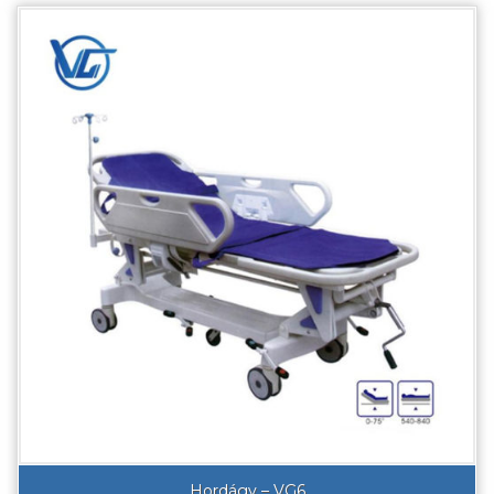
Hordágy – VG6