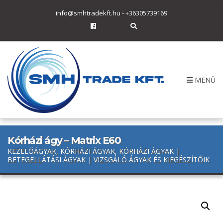
h
info@smhtradekft.hu
-
+36305739169
f
o
E
r
x
p
:
a
n
d
s
MENÜ
e
a
r
c
h
f
o
r
Kórházi ágy – Matrix E60
m
KEZELŐÁGYAK, KÓRHÁZI ÁGYAK, KÓRHÁZI ÁGYAK |
BETEGELLÁTÁSI ÁGYAK | VIZSGÁLÓ ÁGYAK ÉS KIEGÉSZÍTŐIK