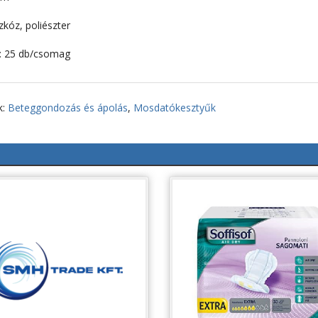
zkóz, poliészter
s: 25 db/csomag
k:
Beteggondozás és ápolás
,
Mosdatókesztyűk