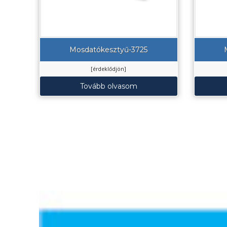
Mosdatókesztyű-3725
[érdeklődjön]
Tovább olvasom