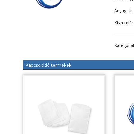
Anyag: vis
Kiszerelé
Kategóriá
Kapcsolódó termékek