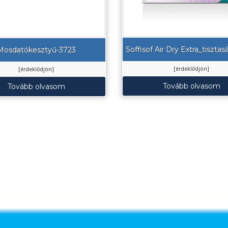
Soffisof Air Dry Extra_tisztas
Mosdatókesztyű-3723
[érdeklődjön]
[érdeklődjön]
Tovább olvasom
Tovább olvasom