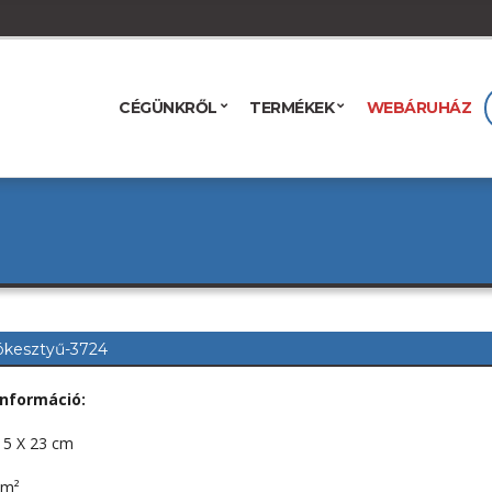
CÉGÜNKRŐL
TERMÉKEK
WEBÁRUHÁZ
kesztyű-3724
nformáció:
15 X 23 cm
/m²