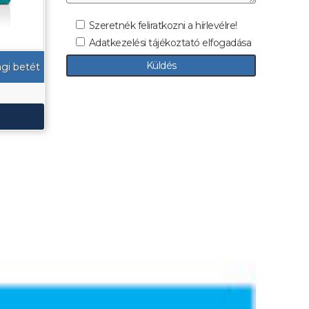
Szeretnék feliratkozni a hírlevélre!
Adatkezelési tájékoztató elfogadása
ági betét