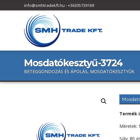
h
info@smhtradekft.hu
-
+36305739169
f
o
r
:
Mosdatókesztyű-3724
BETEGGONDOZÁS ÉS ÁPOLÁS, MOSDATÓKESZTYŰK
Mosdató
Termék i
Méretek: 
Súly: 80 g