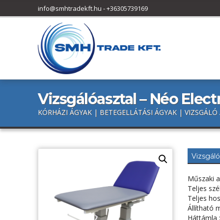
h
info@smhtradekft.hu
-
+36305739169
f
o
r
:
Vizsgálóasztal – Néo Elec
KÓRHÁZI ÁGYAK | BETEGELLÁTÁSI ÁGYAK | VIZSGÁLÓ
Vizsgáló
Műszaki a
Teljes sz
Teljes ho
Állítható
Háttámla :