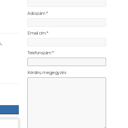
Adószám *
Email cím *
k
,
Telefonszám *
Kérdés, megjegyzés