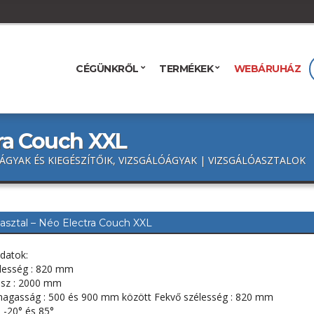
CÉGÜNKRŐL
TERMÉKEK
WEBÁRUHÁZ
tra Couch XXL
 ÁGYAK ÉS KIEGÉSZÍTŐIK, VIZSGÁLÓÁGYAK | VIZSGÁLÓASZTALOK
asztal – Néo Electra Couch XXL
datok:
élesség : 820 mm
ssz : 2000 mm
 magasság : 500 és 900 mm között Fekvő szélesség : 820 mm
 -20° és 85°