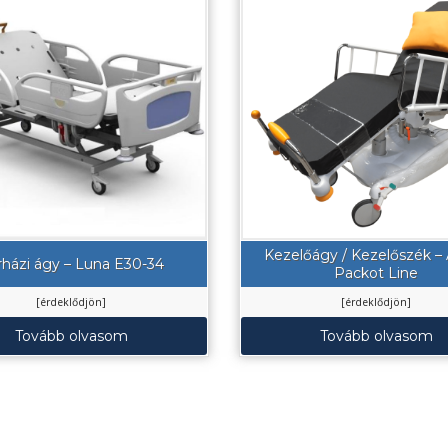
Kezelőágy / Kezelőszék 
rházi ágy – Luna E30-34
Packot Line
[érdeklődjön]
[érdeklődjön]
Tovább olvasom
Tovább olvasom