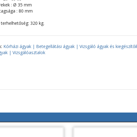
rekek : Ø 35 mm
stagsága : 80 mm
terhelhetőség: 320 kg.
k:
Kórházi ágyak | Betegellátási ágyak | Vizsgáló ágyak és kiegészítői
gyak | Vizsgálóasztalok