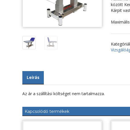
között Ke
Kárpit va
Maximális 
Kategóriá
Vizsgálóá
Leírás
Az ár a szállítási költséget nem tartalmazza.
Kapcsolódó termékek