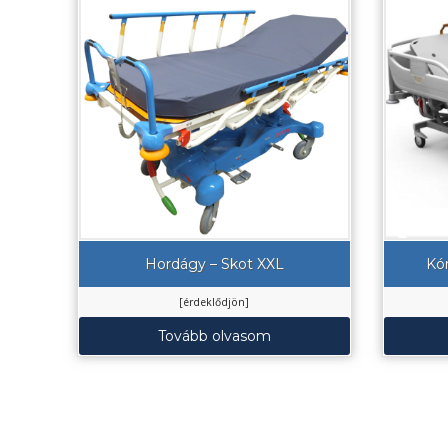
Hordágy – Skot XXL
Kó
[érdeklődjön]
Tovább olvasom