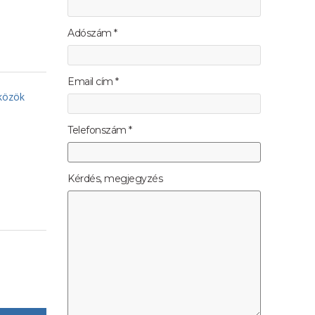
Adószám *
Email cím *
zközök
Telefonszám *
Kérdés, megjegyzés