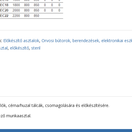
k:
Előkészítő asztalok
,
Orvosi bútorok, berendezések, elektronikai es
sztal
,
előkészítő
,
steril
lók, cérna/huzal tálcák, csomagolására és előkészítésére.
kező munkaasztal.