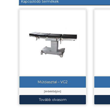
Kapcsolódó termékek
Műtőasztal – VG2
[érdeklődjön]
Tovább olvasom