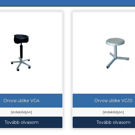
Orvosi ülőke VG4
Orvosi ülőke VG10
[érdeklődjön]
[érdeklődjön]
Tovább olvasom
Tovább olvasom