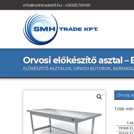
h
info@smhtradekft.hu
-
+36305739169
f
o
r
:
Orvosi előkészítő asztal –
ELŐKÉSZÍTŐ ASZTALOK, ORVOSI BÚTOROK, BERENDEZ
Orvosi e
Több mér