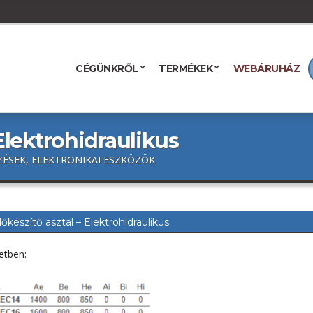
CÉGÜNKRŐL
TERMÉKEK
WEBÁRUHÁZ
 Elektrohidraulikus
ÉSEK, ELEKTRONIKAI ESZKÖZÖK
lőkészítő asztal – Elektrohidraulikus
etben: