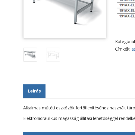
Kategóriá
Címkék:
a
Leírás
Alkalmas műtéti eszközök fertőtlenítéséhez használt táro
Elektrohidraulikus magasság állítási lehetőséggel rendel