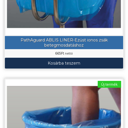
PathAguard ABLIS LINER-Ezüst ionos zsák
betegmosdatáshoz
665
Ft
nettó
Kosárba teszem
Új termék