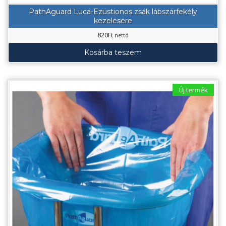
PathAguard Luca-Ezüstionos zsák lábszárfekély
kezelésére
820
Ft
nettó
Kosárba teszem
Új termék