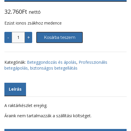
32.760
Ft
nettó
Ezüst ionos zsákhoz medence
PathAguard
-
+
Kosárba teszem
LUCA
VESSEL
medence
mennyiség
Kategóriák:
Beteggondozás és ápolás
,
Professzionális
betegápolás, biztonságos betegellátás
Leírás
A raktárkészlet erejéig.
Áraink nem tartalmazzák a szállítási költséget.