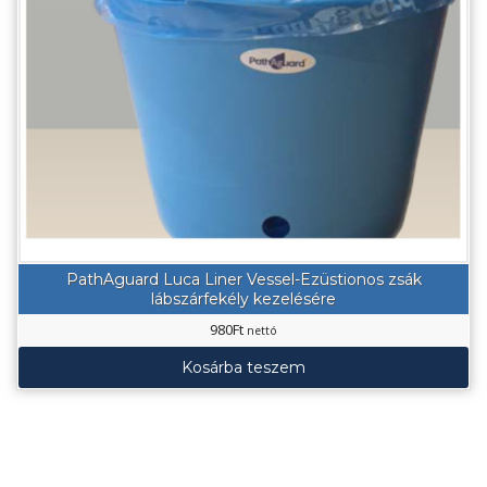
PathAguard Luca Liner Vessel-Ezüstionos zsák
lábszárfekély kezelésére
980
Ft
nettó
Kosárba teszem