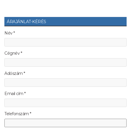
ÁRAJÁNLAT-KÉRÉS
Név *
Cégnév *
Adószám *
Email cím *
Telefonszám *