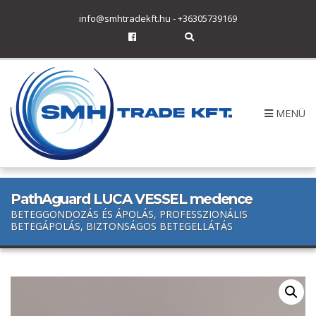
h
info@smhtradekft.hu
-
+36305739169
f
o
E
r
x
p
:
a
n
d
s
MENÜ
e
a
r
c
h
f
o
r
PathAguard LUCA VESSEL medence
m
BETEGGONDOZÁS ÉS ÁPOLÁS, PROFESSZIONÁLIS
BETEGÁPOLÁS, BIZTONSÁGOS BETEGELLÁTÁS