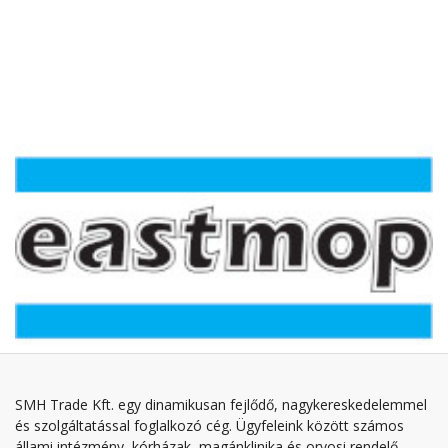
SMH Trade Kft. egy dinamikusan fejlődő, nagykereskedelemmel
és szolgáltatással foglalkozó cég. Ügyfeleink között számos
állami intézmény, kórházak, magánklinika és orvosi rendelő,