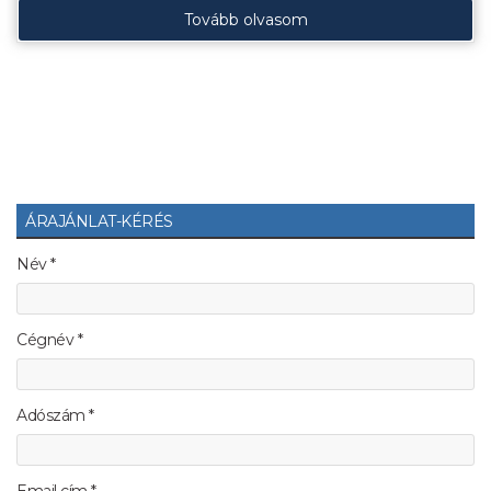
Tovább olvasom
ÁRAJÁNLAT-KÉRÉS
Név *
Cégnév *
Adószám *
Email cím *