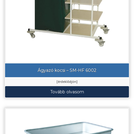
Ágyazó kocsi – SM-HF 6002
[érdeklődjön]
Tovább olvasom