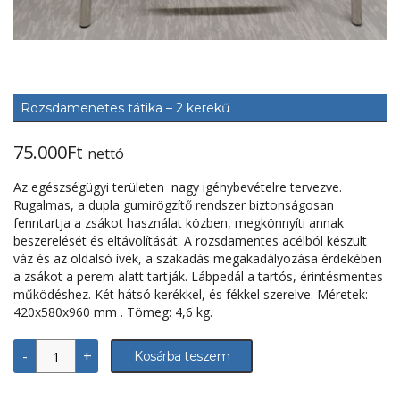
Rozsdamenetes tátika – 2 kerekű
75.000
Ft
nettó
Az egészségügyi területen nagy igénybevételre tervezve.
Rugalmas, a dupla gumirögzítő rendszer biztonságosan
fenntartja a zsákot használat közben, megkönnyíti annak
beszerelését és eltávolítását. A rozsdamentes acélból készült
váz és az oldalsó ívek, a szakadás megakadályozása érdekében
a zsákot a perem alatt tartják. Lábpedál a tartós, érintésmentes
működéshez. Két hátsó kerékkel, és fékkel szerelve. Méretek:
420x580x960 mm . Tömeg: 4,6 kg.
Rozsdamenetes
-
+
Kosárba teszem
tátika
-
2