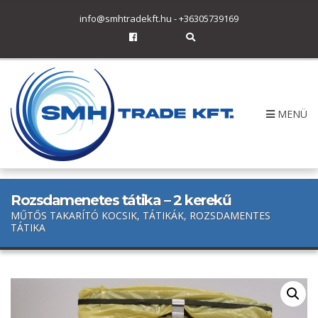
h
info@smhtradekft.hu
-
+36305739169
f
o
E
r
x
p
:
a
n
d
s
MENÜ
e
a
r
c
h
f
o
r
Rozsdamenetes tátika – 2 kerekű
m
MŰTŐS TAKARÍTÓ KOCSIK, TÁTIKÁK, ROZSDAMENTES
TÁTIKA