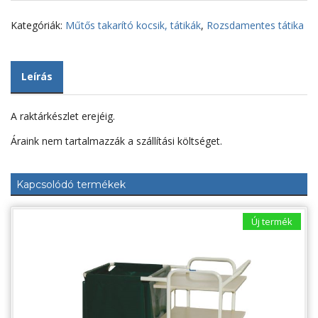
kerekű
mennyiség
Kategóriák:
Műtős takarító kocsik, tátikák
,
Rozsdamentes tátika
Leírás
A raktárkészlet erejéig.
Áraink nem tartalmazzák a szállítási költséget.
Kapcsolódó termékek
Új termék