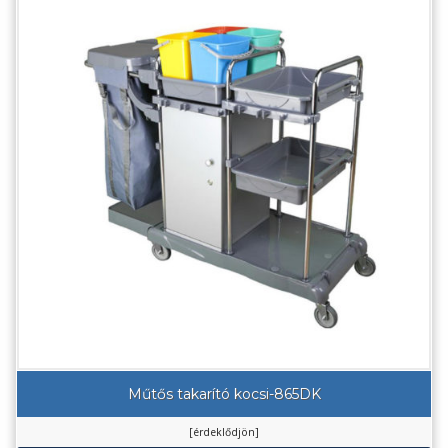
Műtős takarító kocsi-865DK
[érdeklődjön]