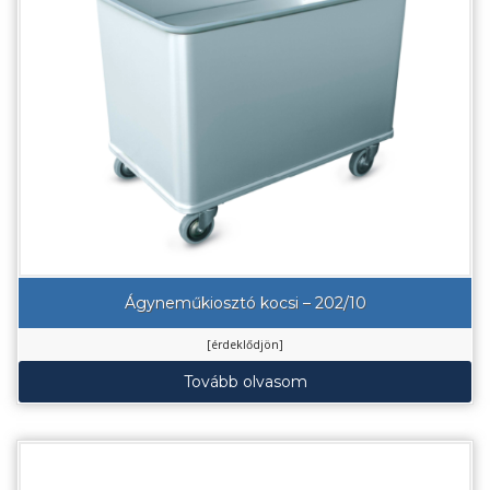
Ágyneműkiosztó kocsi – 202/10
[érdeklődjön]
Tovább olvasom