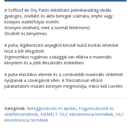
A Soffisof Air Dry Pants eldobható pelenkanadrág ideális
gyalogos, önellátó és aktív betegek számára, enyhe vagy
közepes vizeletfolyás esetén.
Könnyen viselhető, mint a normál fehérnemű.
Diszkrét és kényelmes.
A puha, légáteresztő anyagból készült külső borítás lehetővé
teszi a bőr lélegzését.
Ergonomikus rugalmas szalaggal van ellátva a maximális
kényelem és a jobb illeszkedés érdekében.
A puha elasztikus elemek és a combvédők maximális védelmet
nyújtanak a szivárgások ellen. A fokozatosan eltűnő
páratartalom-mutató könnyen megmondja, mikor kell cserélni.
Kategóriák:
Beteggondozás és ápolás
,
Fogyóeszközök és
védőfelszerelések
,
KIEMELT: SILC inkontinencia termékek
,
SILC
inkontinencia termékek