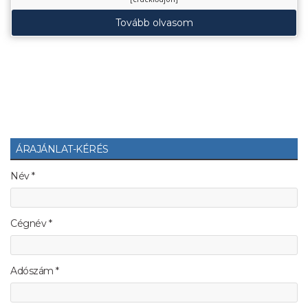
Tovább olvasom
ÁRAJÁNLAT-KÉRÉS
Név *
Cégnév *
Adószám *