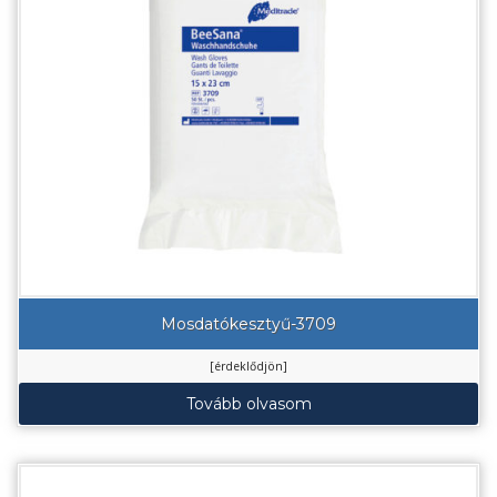
Mosdatókesztyű-3709
[érdeklődjön]
Tovább olvasom