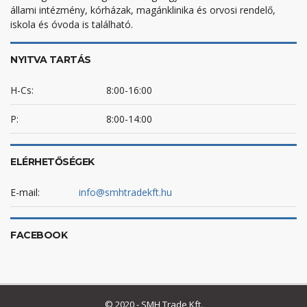
állami intézmény, kórházak, magánklinika és orvosi rendelő,
iskola és óvoda is található.
NYITVA TARTÁS
H-Cs:
8:00-16:00
P:
8:00-14:00
ELÉRHETŐSÉGEK
E-mail:
info@smhtradekft.hu
FACEBOOK
© 2020 - SMH Trade Kft.