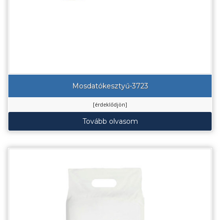
Mosdatókesztyű-3723
[érdeklődjön]
Tovább olvasom