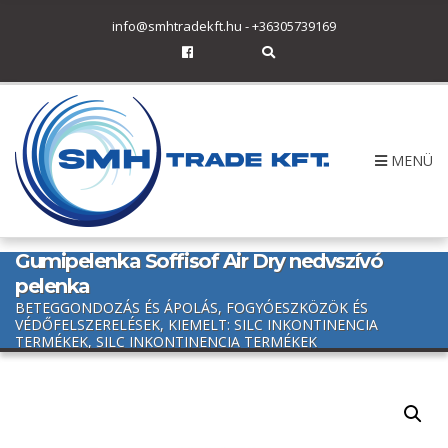
h
info@smhtradekft.hu
-
+36305739169
f
o
E
r
x
p
:
a
n
d
s
MENÜ
e
a
r
c
h
f
Gumipelenka Soffisof Air Dry nedvszívó
o
r
pelenka
m
BETEGGONDOZÁS ÉS ÁPOLÁS, FOGYÓESZKÖZÖK ÉS
VÉDŐFELSZERELÉSEK, KIEMELT: SILC INKONTINENCIA
TERMÉKEK, SILC INKONTINENCIA TERMÉKEK