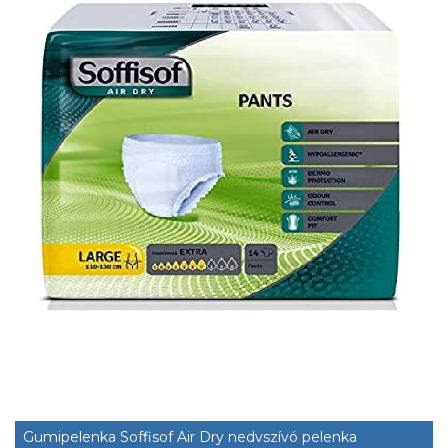
Gumipelenka Soffisof Air Dry nedvszívó pelenka