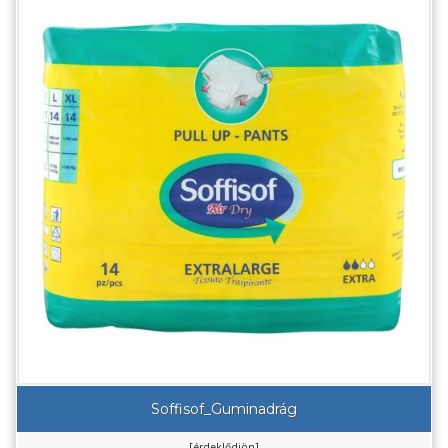
Soffisof_Guminadrág
[érdeklődjön]