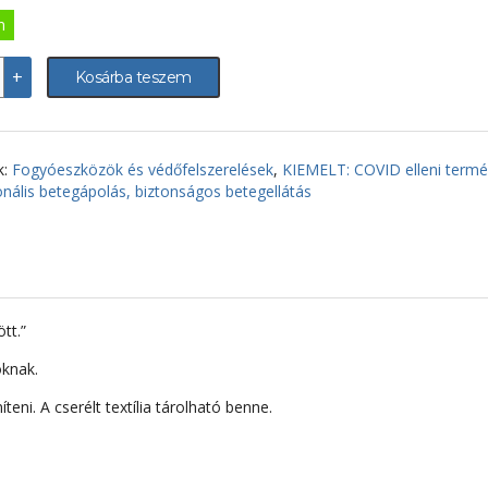
10Ft.
190Ft.
n
n
+
Kosárba teszem
ó
k:
Fogyóeszközök és védőfelszerelések
,
KIEMELT: COVID elleni term
n
onális betegápolás, biztonságos betegellátás
iség
tt.”
óknak.
íteni. A cserélt textília tárolható benne.