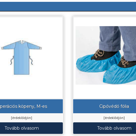
perációs köpeny, M-es
Cipővédő fólia
[érdeklődjön]
[érdeklődjön]
Tovább olvasom
Tovább olvasom