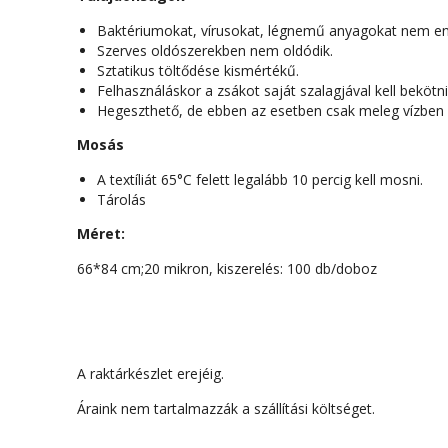
Baktériumokat, vírusokat, légnemű anyagokat nem en
Szerves oldószerekben nem oldódik.
Sztatikus töltődése kismértékű.
Felhasználáskor a zsákot saját szalagjával kell bekötni
Hegeszthető, de ebben az esetben csak meleg vízben m
Mosás
A textíliát 65°C felett legalább 10 percig kell mosni.
Tárolás
Méret:
66*84 cm;20 mikron, kiszerelés: 100 db/doboz
A raktárkészlet erejéig.
Áraink nem tartalmazzák a szállítási költséget.