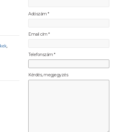
Adószám *
Email cím *
ékek
,
Telefonszám *
Kérdés, megjegyzés