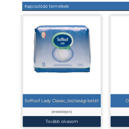
Kapcsolódó termékek
Soffisof Lady Classic_tisztasági betét
O
[érdeklődjön]
Tovább olvasom