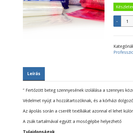
2
Készlete
Vízbe
-
oldód
zsák-
kis
méret
20
Kategóriá
mikro
Professzi
menny
Leírás
” Fertőzött beteg szennyesének izolálása a szennyes közö
Védelmet nyújt a hozzátartozóknak, és a kórházi dolgoz
Az ápolás során a cserélt textíliákat azonnal el lehet külön
A zsák tartalmával együtt a mosógépbe helyezhető
Tulajdonságok