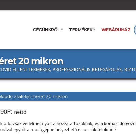
CÉGÜNKRŐL
TERMÉKEK
WEBÁRUHÁZ
éret 20 mikron
COVID ELLENI TERMÉKEK, PROFESSZIONÁLIS BETEGÁPOLÁS, BIZ
oldódó zsák-kis méret 20 mikron
riginal
Current
190
Ft
nettó
rice
price
oldódó zsák védelmet nyújt a hozzátartozóknak, és a kórházi dolgoz
as:
is:
almával együtt a mosógépbe helyezhető és a zsák feloldódik.