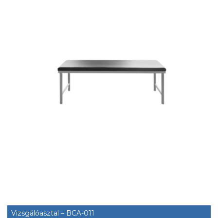
Vizsgálóasztal – BCA-011