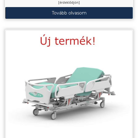
[érdeklődjön]
Tovább olvasom