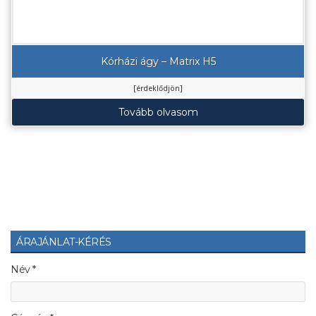
Kórházi ágy – Matrix H5
[érdeklődjön]
Tovább olvasom
ÁRAJÁNLAT-KÉRÉS
Név *