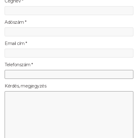
Cégnév *
Adószám *
Email cím *
Telefonszám *
Kérdés, megjegyzés