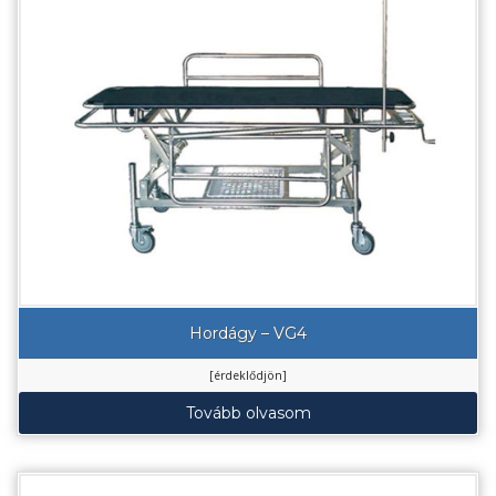
Hordágy – VG4
[érdeklődjön]
Tovább olvasom