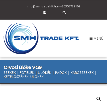
h
info@smhtradekft.hu
-
+36305739169
f
o
E
r
x
p
:
a
n
d
s
MENÜ
e
a
r
c
h
f
o
r
Orvosi ülőke VG9
m
SZÉKEK | FOTELEK | ÜLŐKÉK | PADOK | KAROSSZÉKEK |
KEZELŐSZÉKEK, ÜLŐKÉK