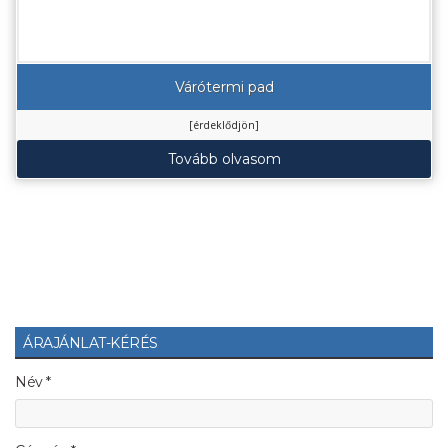
Várótermi pad
[érdeklődjön]
Tovább olvasom
ÁRAJÁNLAT-KÉRÉS
Név *