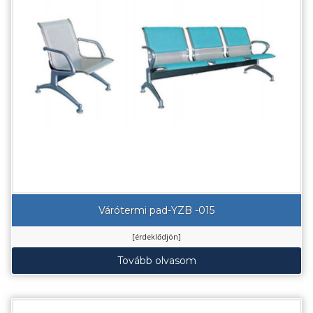
Várótermi pad-YZB -015
[érdeklődjön]
Tovább olvasom