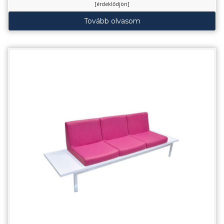
[érdeklődjön]
Tovább olvasom