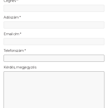
Cégnév *
Adószám *
Email cím *
Telefonszám *
Kérdés, megjegyzés