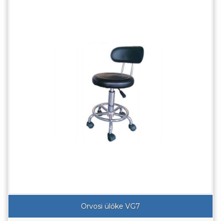
Orvosi ülőke VG7