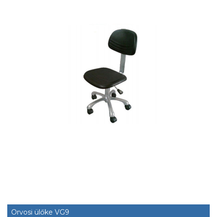
Orvosi ülőke VG9