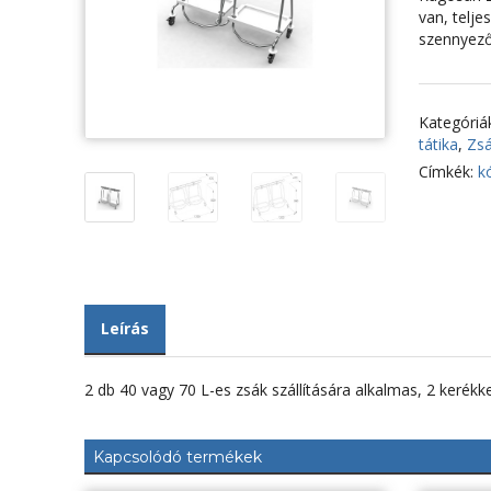
van, telje
szennyező
Kategóriá
tátika
,
Zsá
Címkék:
k
Leírás
2 db 40 vagy 70 L-es zsák szállítására alkalmas, 2 kerékkel 
Kapcsolódó termékek