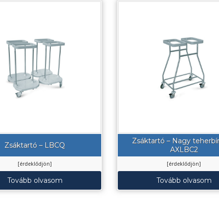
Zsáktartó – Nagy teherbír
Zsáktartó – LBCQ
AXLBC2
[érdeklődjön]
[érdeklődjön]
Tovább olvasom
Tovább olvasom