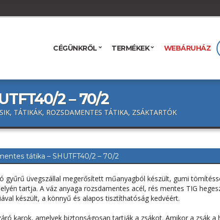
CÉGÜNKRŐL
TERMÉKEK
WEBÁRUHÁZ
UTFT40/2 – 70/2
SIK, TÁTIKÁK, ROZSDAMENTES TÁTIKA, ZSÁKTARTÓK
entes tátika – SHUTFT40/2 – 70/2
tó gyűrű üvegszállal megerősített műanyagból készült, gumi tömítéss
helyén tartja. A váz anyaga rozsdamentes acél, rés mentes TIG heges
ával készült, a könnyű és alapos tisztíthatóság kedvéért.
áró karok, amelyek biztonságosan tartják a zsákot. Amikor a zsák a 