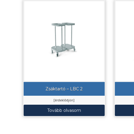
Zsáktartó – LBC 2
[érdeklődjön]
Tovább olvasom