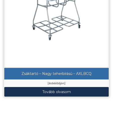
Zsáktartó – Nagy teherbírású – AXLBCQ
[érdeklődjön]
Tovább olvasom