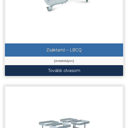
Zsáktartó – LBCQ
[érdeklődjön]
Tovább olvasom