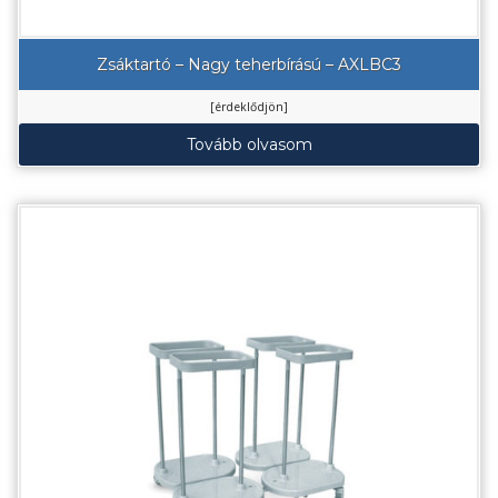
Zsáktartó – Nagy teherbírású – AXLBC3
[érdeklődjön]
Tovább olvasom