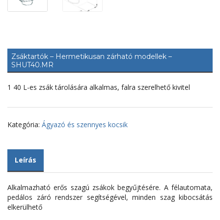
Zsáktartók – Hermetikusan zárható modellek –
SHUT40.MR
1 40 L-es zsák tárolására alkalmas, falra szerelhető kivitel
Kategória:
Ágyazó és szennyes kocsik
Leírás
Alkalmazható erős szagú zsákok begyűjtésére. A félautomata,
pedálos záró rendszer segítségével, minden szag kibocsátás
elkerülhető