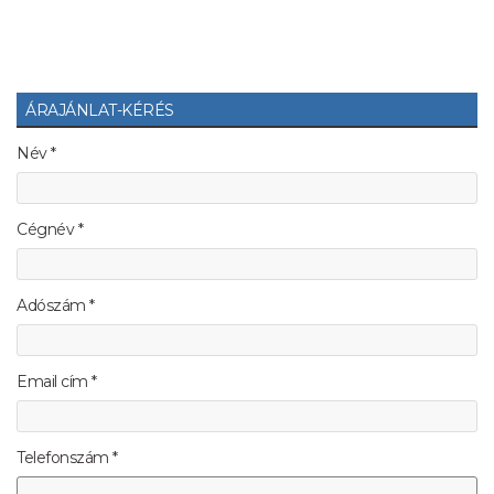
ÁRAJÁNLAT-KÉRÉS
Név *
Cégnév *
Adószám *
Email cím *
Telefonszám *