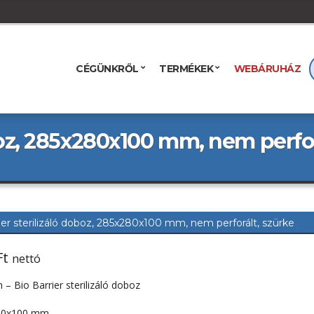
CÉGÜNKRŐL
TERMÉKEK
WEBÁRUHÁZ
oboz, 285x280x100 mm, nem perfor
ier sterilizáló doboz, 285x280x100 mm, nem perforált, szürke
Ft
nettó
– Bio Barrier sterilizáló doboz
80x100 mm