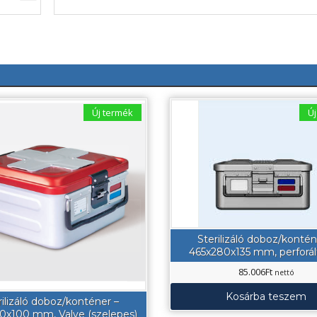
Új termék
Új
Sterilizáló doboz/kontén
465x280x135 mm, perforált 
85.006
Ft
nettó
Kosárba teszem
rilizáló doboz/konténer –
0x100 mm, Valve (szelepes)