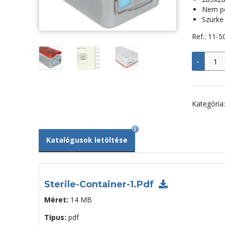
Nem pe
Szürke
Ref.: 11-5
Bio
-
Barrie
sterili
doboz
285x2
mm,
Kategória
nem
perforá
szürk
menny
Katalógusok letöltése
Sterile-Container-1.pdf
Méret:
14 MB
Típus:
pdf