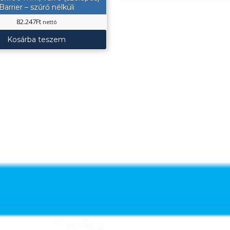
Barrier – szűrő nélküli
82.247
Ft
nettó
Kosárba teszem