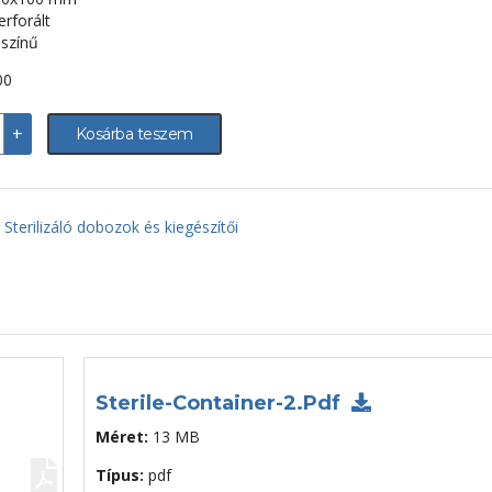
rforált
 színű
00
+
Kosárba teszem
r
záló
,
80x100
:
Sterilizáló dobozok és kiegészítői
lt,
e
iség
Sterile-Container-2.pdf
Méret:
13 MB
Típus:
pdf