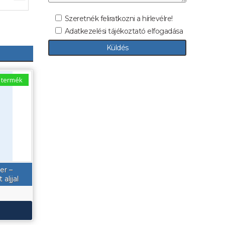
Szeretnék feliratkozni a hírlevélre!
Adatkezelési tájékoztató elfogadása
 termék
er –
aljjal