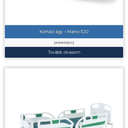
Kórházi ágy – Matrix E20
[érdeklődjön]
Tovább olvasom