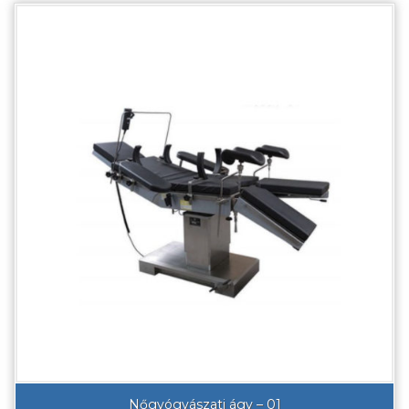
Nőgyógyászati ágy – 01