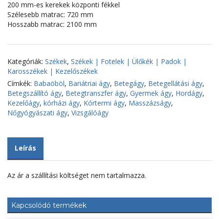
200 mm-es kerekek központi fékkel
Szélesebb matrac: 720 mm
Hosszabb matrac: 2100 mm
Kategóriák:
Székek
,
Székek | Fotelek | Ülőkék | Padok |
Karosszékek | Kezelőszékek
Címkék:
Babaöböl
,
Bariátriai ágy
,
Betegágy
,
Betegellátási ágy
,
Betegszállító ágy
,
Betegtranszfer ágy
,
Gyermek ágy
,
Hordágy
,
Kezelőágy
,
kórházi ágy
,
Kórtermi ágy
,
Masszázságy
,
Nőgyógyászati ágy
,
Vizsgálóágy
Leírás
Az ár a szállítási költséget nem tartalmazza.
Kapcsolódó termékek