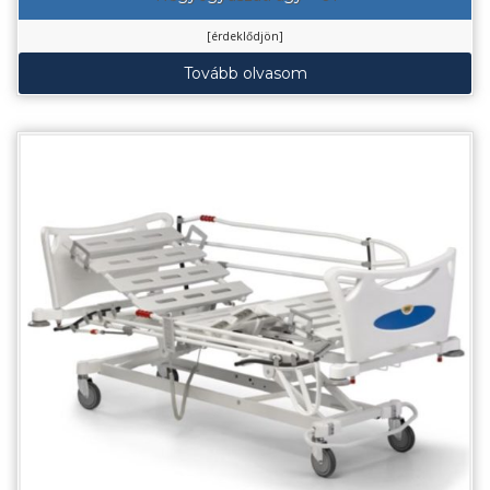
[érdeklődjön]
Tovább olvasom