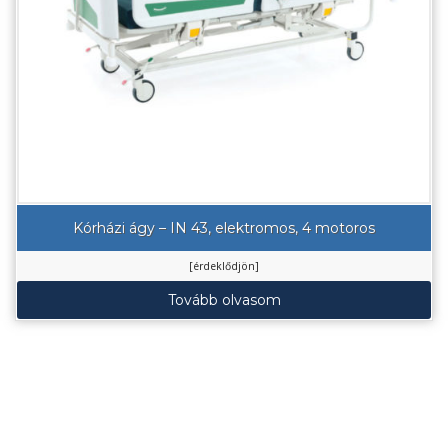
Kórházi ágy – IN 43, elektromos, 4 motoros
[érdeklődjön]
Tovább olvasom