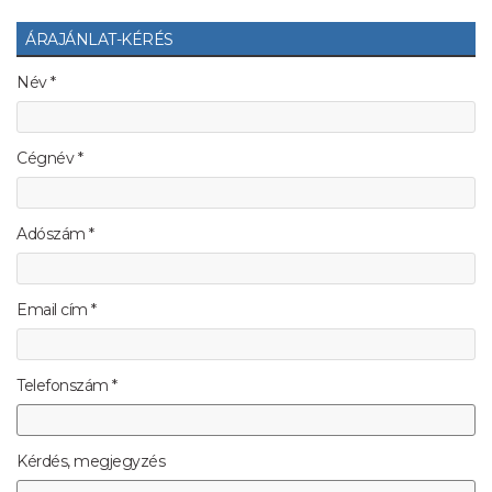
ÁRAJÁNLAT-KÉRÉS
Név *
Cégnév *
Adószám *
Email cím *
Telefonszám *
Kérdés, megjegyzés