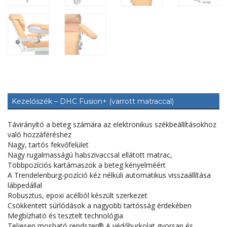
Kezelőszék – DHC Fusion+ (varrott matraccal)
Távirányító a beteg számára az elektronikus székbeállításokhoz
való hozzáféréshez
Nagy, tartós fekvőfelület
Nagy rugalmasságú habszivaccsal ellátott matrac,
Többpozíciós kartámaszok a beteg kényelméért
A Trendelenburg-pozíció kéz nélküli automatikus visszaállítása
lábpedállal
Robusztus, epoxi acélból készült szerkezet
Csökkentett súrlódások a nagyobb tartósság érdekében
Megbízható és tesztelt technológia
Teljesen mosható rendszer® A védőburkolat gyorsan és