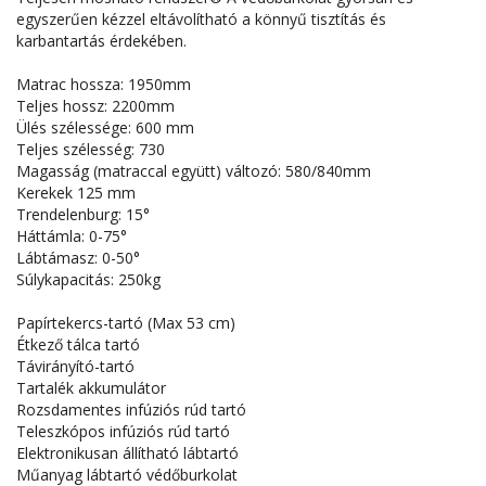
egyszerűen kézzel eltávolítható a könnyű tisztítás és
karbantartás érdekében.
Matrac hossza: 1950mm
Teljes hossz: 2200mm
Ülés szélessége: 600 mm
Teljes szélesség: 730
Magasság (matraccal együtt) változó: 580/840mm
Kerekek 125 mm
Trendelenburg: 15°
Háttámla: 0-75°
Lábtámasz: 0-50°
Súlykapacitás: 250kg
Papírtekercs-tartó (Max 53 cm)
Étkező tálca tartó
Távirányító-tartó
Tartalék akkumulátor
Rozsdamentes infúziós rúd tartó
Teleszkópos infúziós rúd tartó
Elektronikusan állítható lábtartó
Műanyag lábtartó védőburkolat