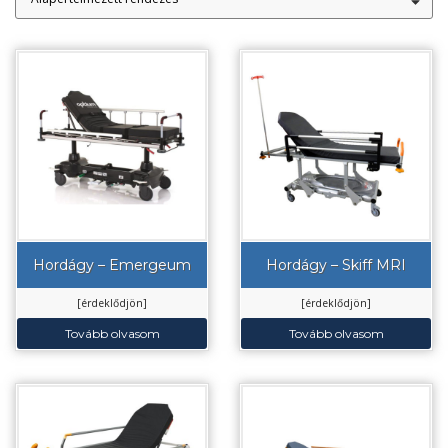
Hordágy – Emergeum
Hordágy – Skiff MRI
[érdeklődjön]
[érdeklődjön]
Tovább olvasom
Tovább olvasom