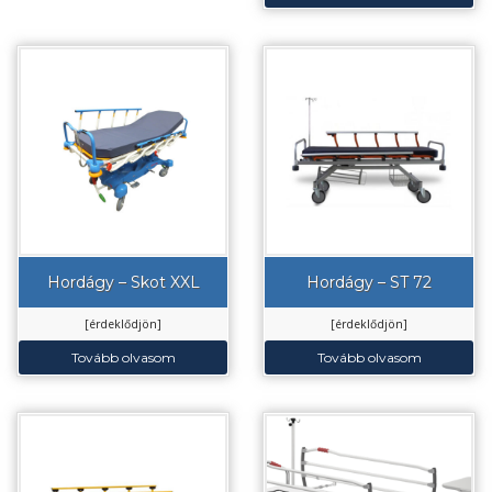
Hordágy – Skot XXL
Hordágy – ST 72
[érdeklődjön]
[érdeklődjön]
Tovább olvasom
Tovább olvasom