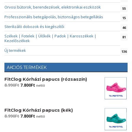
Orvosi bútorok, berendezések, elektronikai eszközök
55
Professzionális betegápolás, biztonságos betegellátás
15
Sterilizáló dobozok és kiegészítői
46
Székek | Fotelek | Ülőkék | Padok | Karosszékek |
81
Kezelőszékek
Új termékek
136
AKCIÓS TERMÉKEK
FitClog Kórházi papucs (rózsaszín)
Original
Current
8.990
Ft
7.800
Ft
nettó
price
price
was:
is:
8.990Ft.
7.800Ft.
FitClog Kórházi papucs (kék)
Original
Current
8.990
Ft
7.800
Ft
nettó
price
price
was:
is: