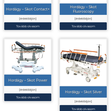
Hordágy – Skot
Hordágy – Skot Contact+
Fluoroscopy
[érdeklődjön]
[érdeklődjön]
Tovább olvasom
Tovább olvasom
Hordágy – Skot Power
[érdeklődjön]
Hordágy – Skot Silver
Tovább olvasom
[érdeklődjön]
Tovább olvasom