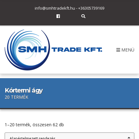
h
info@smhtradekft.hu
-
+36305739169
f
o
E
r
x
p
:
a
n
d
s
MENÜ
e
a
r
c
h
f
o
r
Kórtermi ágy
m
20 TERMÉK
1–20 termék, összesen 62 db