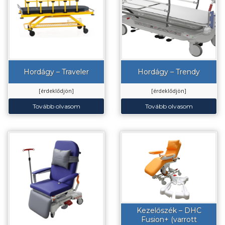
Hordágy – Traveler
Hordágy – Trendy
[érdeklődjön]
[érdeklődjön]
Tovább olvasom
Tovább olvasom
Kezelőszék – DHC
Fusion+ (varrott