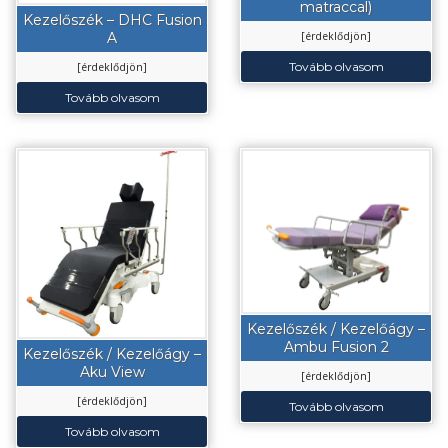
matraccal)
Kezelőszék – DHC Fusion
A
[érdeklődjön]
Tovább olvasom
[érdeklődjön]
Tovább olvasom
Kezelőszék / Kezelőágy –
Ambu Fusion 2
Kezelőszék / Kezelőágy –
Aku View
[érdeklődjön]
[érdeklődjön]
Tovább olvasom
Tovább olvasom