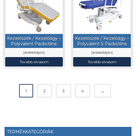
Kezelőszék / Kezelőágy –
Kezelőszék / Kezelőágy –
Polyvalent Packotline
Polyvalent S Packotline
[érdeklődjön]
[érdeklődjön]
Tovább olvasom
Tovább olvasom
1
2
3
4
→
TERMÉKKATEGÓRIÁK