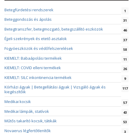
Betegfürdetési rendszerek
1
Beteggondozás és ápolás
31
Betegtranszfer, betegmozgató, betegszállító eszközök
46
Éjjeli szekrények és etető asztalok
37
Fogyóeszközök és védőfelszerelések
58
KIEMELT: Babaápolási termékek
11
KIEMELT: COVID elleni termékek
26
KIEMELT: SILC inkontinencia termékek
9
Kórházi ágyak | Betegellátási ágyak | Vizsgáló ágyak és
117
kiegészítőik
Medikai kocsik
57
Medikai lámpák, statívok
43
Műtős takarító kocsik, tátikák
53
Novaerus légfertőtlenítők
3