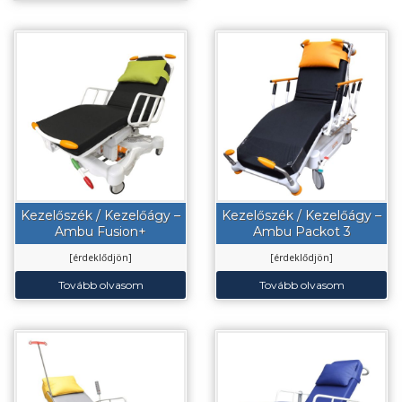
Kezelőszék / Kezelőágy –
Kezelőszék / Kezelőágy –
Ambu Fusion+
Ambu Packot 3
[érdeklődjön]
[érdeklődjön]
Tovább olvasom
Tovább olvasom