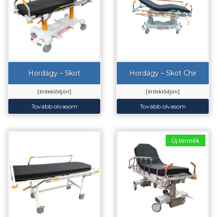
Hordágy – Skot
Hordágy – Skot Chir
[érdeklődjön]
[érdeklődjön]
Tovább olvasom
Tovább olvasom
Új termék