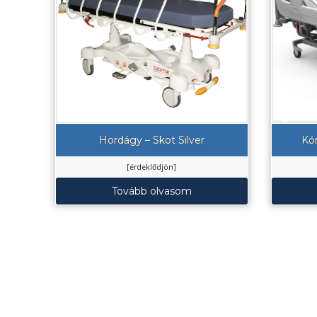
Hordágy – Skot Silver
Kó
[érdeklődjön]
Tovább olvasom