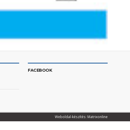
FACEBOOK
Weboldal-készítés: Matrixonline
izsgálóágy