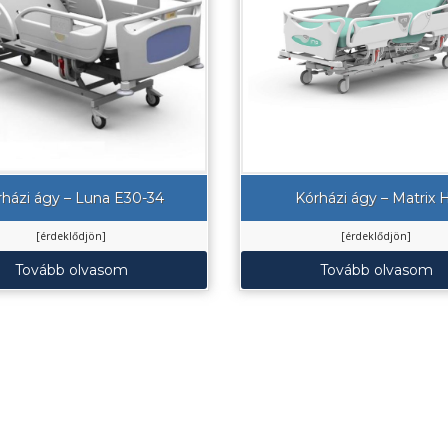
rházi ágy – Luna E30-34
Kórházi ágy – Matrix 
[érdeklődjön]
[érdeklődjön]
Tovább olvasom
Tovább olvasom