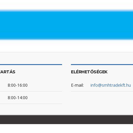
TARTÁS
ELÉRHETŐSÉGEK
8:00-16:00
E-mail:
info@smhtradekft.hu
8:00-14:00
llátási ágy
Betegszállító ágy
gumikesztyű
kórházi ágy
Sterilizáló doboz
V