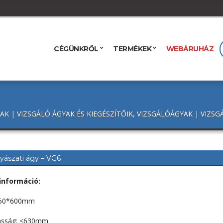
CÉGÜNKRŐL
TERMÉKEK
WEBÁRUHÁZ
AK | VIZSGÁLÓ ÁGYAK ÉS KIEGÉSZÍTŐIK, VIZSGÁLÓÁGYAK | VIZS
ászati ágy – VG6
információ:
450*600mm
asság: <630mm