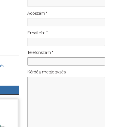
Adószám *
Email cím *
Telefonszám *
 és
Kérdés, megjegyzés