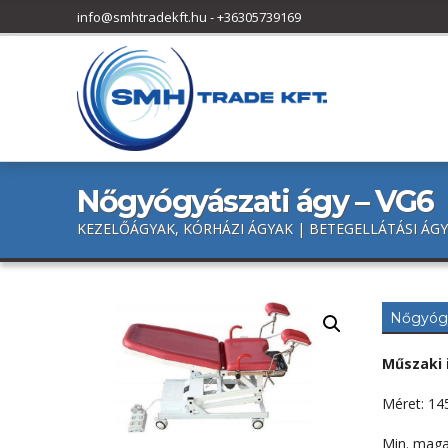
h
info@smhtradekft.hu
-
+36305739169
f
o
r
:
Nőgyógyászati ágy – VG6
KEZELŐÁGYAK, KÓRHÁZI ÁGYAK | BETEGELLÁTÁSI ÁGY
Nőgyógy
Műszaki 
Méret: 1
Min. mag