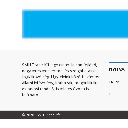
SMH Trade Kft. egy dinamikusan fejlődő,
NYITVA 
nagykereskedelemmel és szolgáltatással
foglalkozó cég. Ügyfeleink között számos
H-Cs:
állami intézmény, kórházak, magánklinika
és orvosi rendelő, iskola és óvoda is
P:
található.
© 2020 - SMH Trade Kft.
Betege