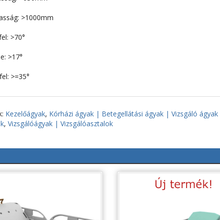
asság: >1000mm
el: >70°
e: >17°
fel: >=35°
k:
Kezelőágyak
,
Kórházi ágyak | Betegellátási ágyak | Vizsgáló ágyak
ik
,
Vizsgálóágyak | Vizsgálóasztalok