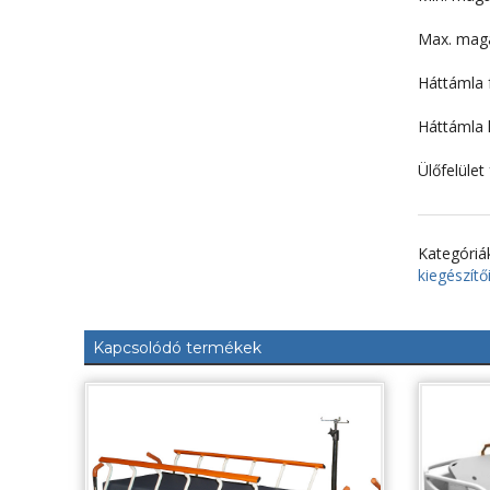
Max. mag
Háttámla f
Háttámla l
Ülőfelület 
Kategóriá
kiegészítő
Kapcsolódó termékek