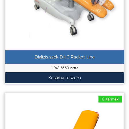
Dialízis szék DHC Packot Line
1.943.656
Ft
nettó
Kosárba teszem
Új termék