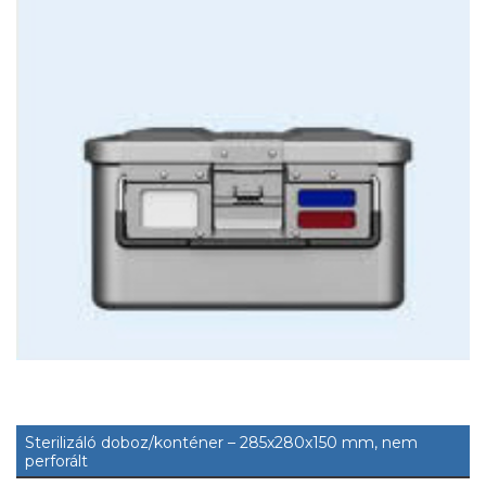
Sterilizáló doboz/konténer – 285x280x150 mm, nem
perforált