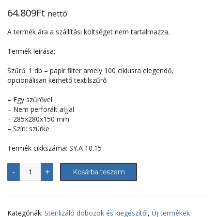
64.809
Ft
nettó
A termék ára a szállítási költséget nem tartalmazza.
Termék leírása:
Szűrő: 1 db – papír filter amely 100 ciklusra elegendő,
opcionálisan kérhető textilszűrő
– Egy szűrővel
– Nem perforált aljjal
– 285x280x150 mm
– Szín: szürke
Termék cikkszáma: SY.A 10.15
Sterilizáló
-
+
Kosárba teszem
doboz/konténer
-
285x280x150
mm,
nem
Kategóriák:
Sterilizáló dobozok és kiegészítői
,
Új termékek
perforált