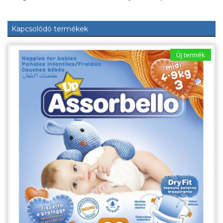
mennyiség
Kapcsolódó termékek
Új termék