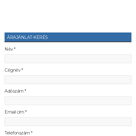
ÁRAJÁNLAT-KÉRÉS
Név *
Cégnév *
Adószám *
Email cím *
Telefonszám *