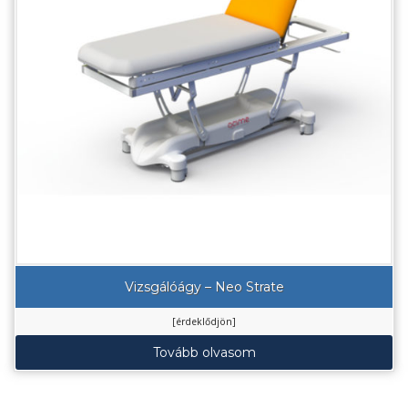
Vizsgálóágy – Neo Strate
[érdeklődjön]
Tovább olvasom