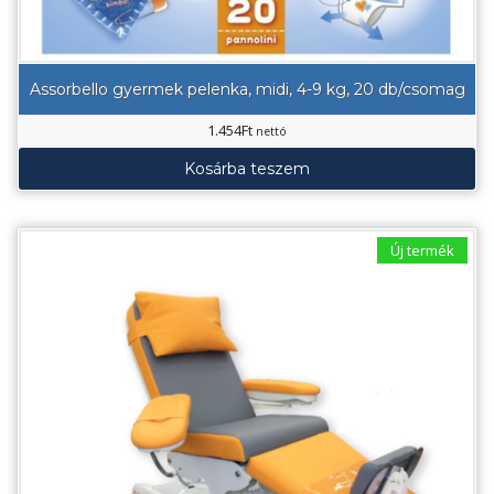
Assorbello gyermek pelenka, midi, 4-9 kg, 20 db/csomag
1.454
Ft
nettó
Kosárba teszem
Új termék