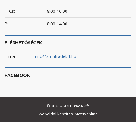
H-Cs:
8:00-16:00
P:
8:00-14:00
ELÉRHETŐSÉGEK
E-mail:
info@smhtradekft.hu
FACEBOOK
© 2020 - SMH Trade Kft.
Weboldal-készítés: Matrixonline
Betegellátási ágy
Betegszállító ágy
gumikesztyű
kórházi ágy
Sterilizáló doboz
Vizsgálóágy