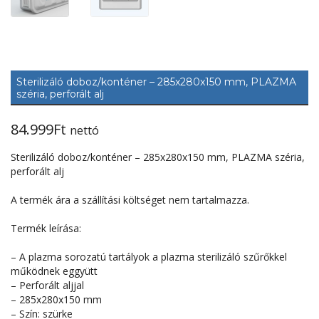
Sterilizáló doboz/konténer – 285x280x150 mm, PLAZMA
széria, perforált alj
84.999
Ft
nettó
Sterilizáló doboz/konténer – 285x280x150 mm, PLAZMA széria,
perforált alj
A termék ára a szállítási költséget nem tartalmazza.
Termék leírása:
– A plazma sorozatú tartályok a plazma sterilizáló szűrőkkel
működnek eggyütt
– Perforált aljjal
– 285x280x150 mm
– Szín: szürke