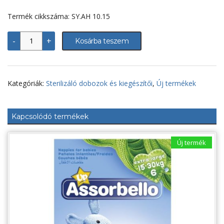
Termék cikkszáma: SY.AH 10.15
Sterilizáló
-
+
Kosárba teszem
doboz/konténer
-
285x280x150
mm,
PLAZMA
Kategóriák:
Sterilizáló dobozok és kiegészítői
,
Új termékek
széria,
perforált
alj
mennyiség
Kapcsolódó termékek
Új termék