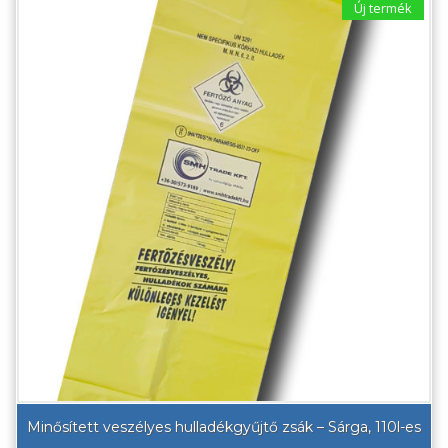
Új termék
Minősített veszélyes hulladékgyűjtő zsák – Sárga, 110l-es