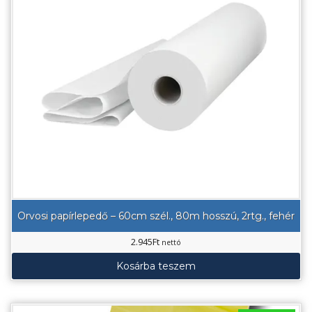
Orvosi papírlepedő – 60cm szél., 80m hosszú, 2rtg., fehér
2.945
Ft
nettó
Kosárba teszem