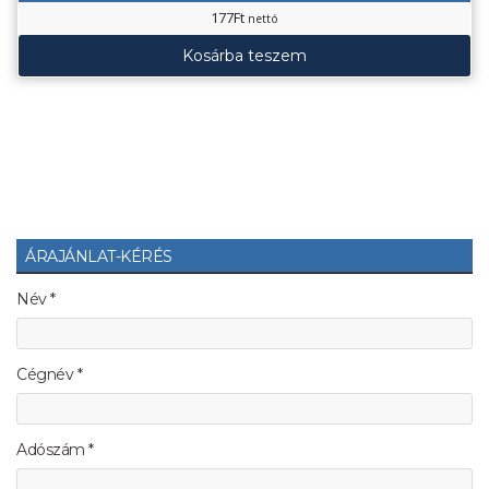
177
Ft
nettó
Kosárba teszem
ÁRAJÁNLAT-KÉRÉS
Név *
Cégnév *
Adószám *