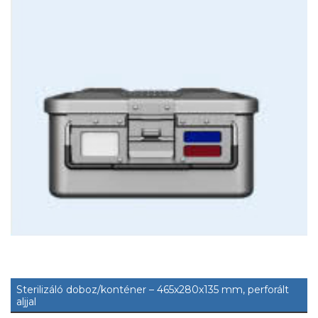
Sterilizáló doboz/konténer – 465x280x135 mm, perforált
aljjal