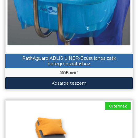
PathAguard ABLIS LINER-Ezüst ionos zsák
betegmosdatáshoz
665
Ft
nettó
Kosárba teszem
Új termék