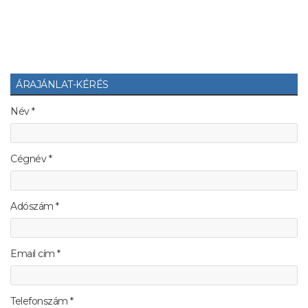
ÁRAJÁNLAT-KÉRÉS
Név *
Cégnév *
Adószám *
Email cím *
Telefonszám *