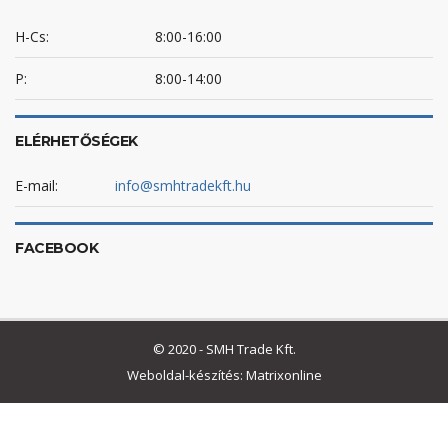
H-Cs:
8:00-16:00
P:
8:00-14:00
ELÉRHETŐSÉGEK
E-mail:
info@smhtradekft.hu
FACEBOOK
© 2020 - SMH Trade Kft.
Weboldal-készítés: Matrixonline
Betegellátási ágy
Betegszállító ágy
gumikesztyű
kórházi ágy
Sterilizáló doboz
Vizsgálóágy