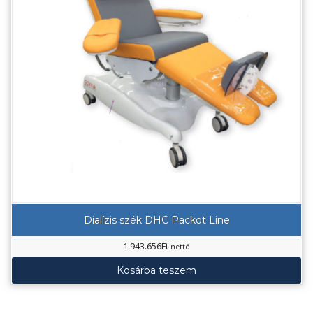
Dialízis szék DHC Packot Line
1.943.656
Ft
nettó
Kosárba teszem