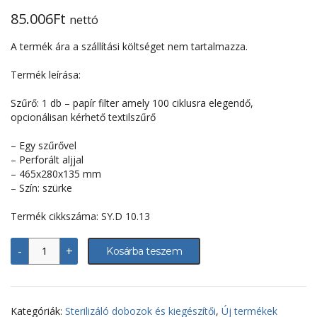
85.006
Ft
nettó
A termék ára a szállítási költséget nem tartalmazza.
Termék leírása:
Szűrő: 1 db – papír filter amely 100 ciklusra elegendő,
opcionálisan kérhető textilszűrő
– Egy szűrővel
– Perforált aljjal
– 465x280x135 mm
– Szín: szürke
Termék cikkszáma: SY.D 10.13
Sterilizáló
-
+
Kosárba teszem
doboz/konténer
–
465x280x135
mm,
perforált
Kategóriák:
Sterilizáló dobozok és kiegészítői
,
Új termékek
aljjal