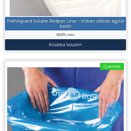
PathAguard Soluble Bedpan Liner – Vízben oldódó ágytál
betét
655
Ft
nettó
Kosárba teszem
Új termék