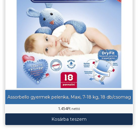
Assorbello gyermek pelenka, Maxi, 7-18 kg, 18 db/csomag
1.454
Ft
nettó
Kosárba teszem