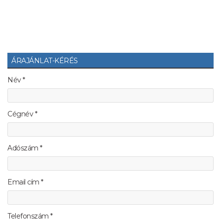
ÁRAJÁNLAT-KÉRÉS
Név *
Cégnév *
Adószám *
Email cím *
Telefonszám *