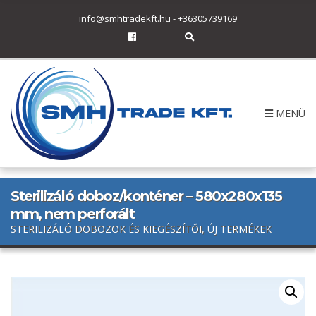
h
info@smhtradekft.hu
-
+36305739169
f
o
E
r
x
p
:
a
n
d
s
MENÜ
e
a
r
c
h
f
o
r
Sterilizáló doboz/konténer – 580x280x135
m
mm, nem perforált
STERILIZÁLÓ DOBOZOK ÉS KIEGÉSZÍTŐI, ÚJ TERMÉKEK