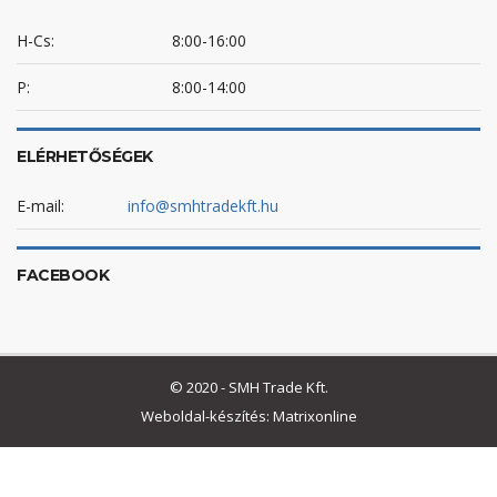
H-Cs:
8:00-16:00
P:
8:00-14:00
ELÉRHETŐSÉGEK
E-mail:
info@smhtradekft.hu
FACEBOOK
© 2020 - SMH Trade Kft.
Weboldal-készítés: Matrixonline
Betegellátási ágy
Betegszállító ágy
gumikesztyű
kórházi ágy
Sterilizáló doboz
Vizsgálóágy