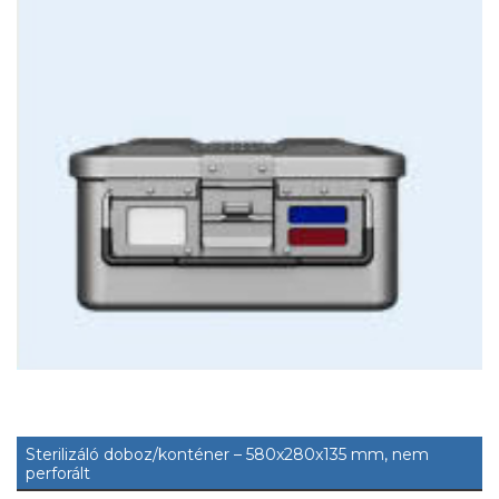
Sterilizáló doboz/konténer – 580x280x135 mm, nem
perforált