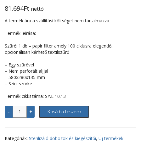
81.694
Ft
nettó
A termék ára a szállítási költséget nem tartalmazza.
Termék leírása:
Szűrő: 1 db – papír filter amely 100 ciklusra elegendő,
opcionálisan kérhető textilszűrő
– Egy szűrővel
– Nem perforált aljjal
– 580x280x135 mm
– Szín: szürke
Termék cikkszáma: SY.E 10.13
Sterilizáló
-
+
Kosárba teszem
doboz/konténer
-
580x280x135
mm,
nem
Kategóriák:
Sterilizáló dobozok és kiegészítői
,
Új termékek
perforált