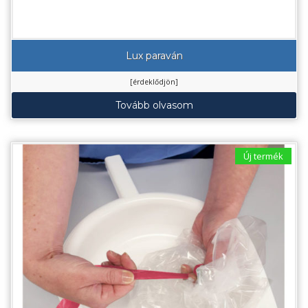
Lux paraván
[érdeklődjön]
Tovább olvasom
Új termék