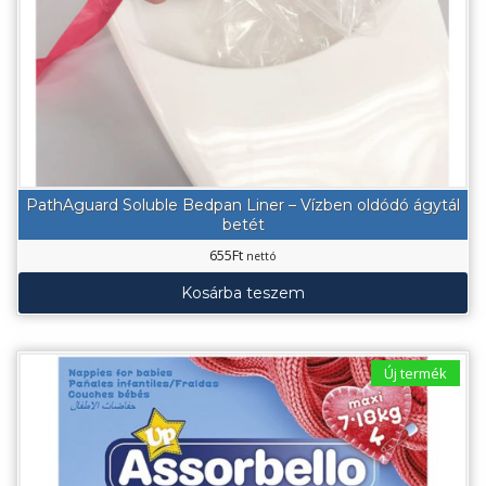
PathAguard Soluble Bedpan Liner – Vízben oldódó ágytál
betét
655
Ft
nettó
Kosárba teszem
Új termék