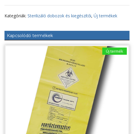
580x280x150
mm,
PLAZMA
Kategóriák:
Sterilizáló dobozok és kiegészítői
,
Új termékek
széria,
perforált
alj
mennyiség
Kapcsolódó termékek
Új termék