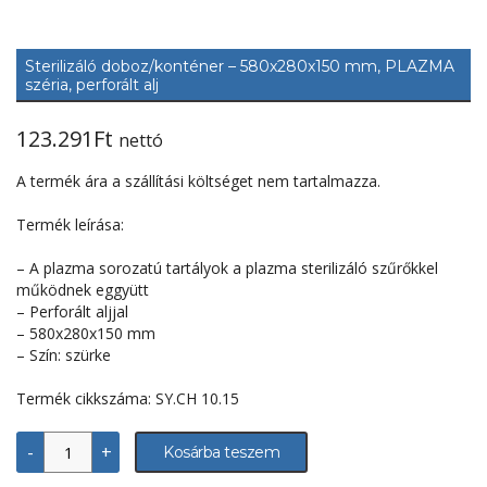
Sterilizáló doboz/konténer – 580x280x150 mm, PLAZMA
széria, perforált alj
123.291
Ft
nettó
A termék ára a szállítási költséget nem tartalmazza.
Termék leírása:
– A plazma sorozatú tartályok a plazma sterilizáló szűrőkkel
működnek eggyütt
– Perforált aljjal
– 580x280x150 mm
– Szín: szürke
Termék cikkszáma: SY.CH 10.15
Sterilizáló
-
+
Kosárba teszem
doboz/konténer
-