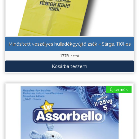
Minősített veszélyes hulladékgyűjtő zsák – Sárga, 110l-es
177
Ft
nettó
Kosárba teszem
Új termék