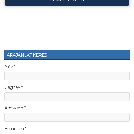
Kosárba teszem
ÁRAJÁNLAT-KÉRÉS
Név *
Cégnév *
Adószám *
Email cím *