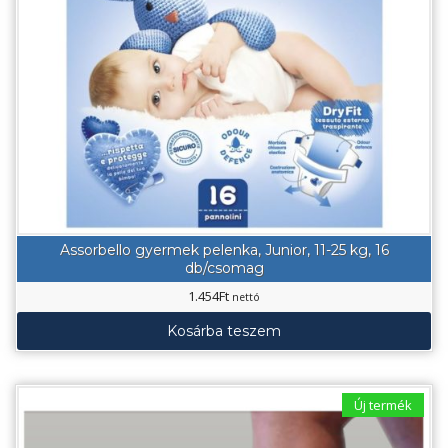
Assorbello gyermek pelenka, Junior, 11-25 kg, 16
db/csomag
1.454
Ft
nettó
Kosárba teszem
Új termék