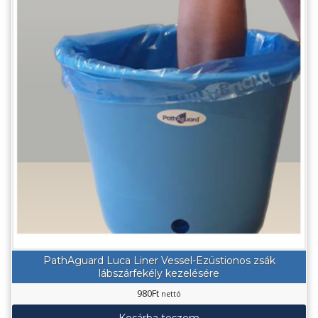
PathAguard Luca Liner Vessel-Ezüstionos zsák
lábszárfekély kezelésére
980
Ft
nettó