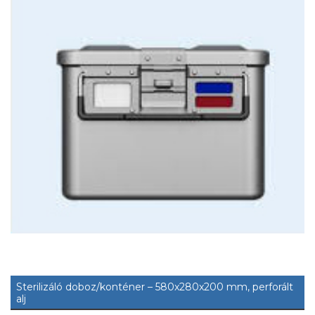
Sterilizáló doboz/konténer – 580x280x200 mm, perforált
alj