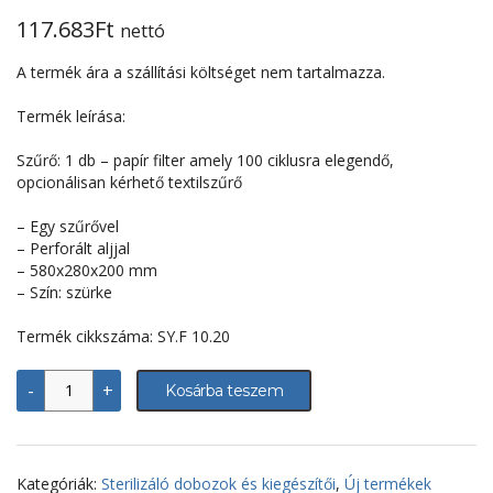
117.683
Ft
nettó
A termék ára a szállítási költséget nem tartalmazza.
Termék leírása:
Szűrő: 1 db – papír filter amely 100 ciklusra elegendő,
opcionálisan kérhető textilszűrő
– Egy szűrővel
– Perforált aljjal
– 580x280x200 mm
– Szín: szürke
Termék cikkszáma: SY.F 10.20
Sterilizáló
-
+
Kosárba teszem
doboz/konténer
-
580x280x200
mm,
perforált
Kategóriák:
Sterilizáló dobozok és kiegészítői
,
Új termékek
alj