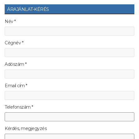
ÁRAJÁNLAT-KÉRÉS
Név *
Cégnév *
Adószám *
Email cím *
Telefonszám *
Kérdés, megjegyzés