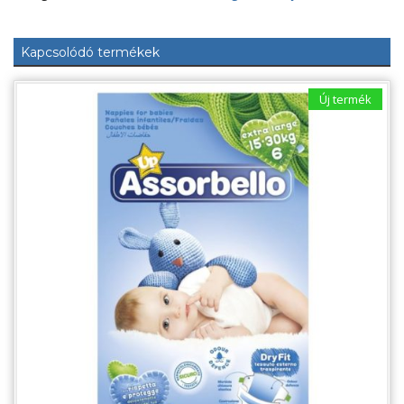
mennyiség
Kapcsolódó termékek
Új termék