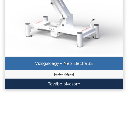
Vizsgálóágy – Neo Electra 3S
[érdeklődjön]
Tovább olvasom