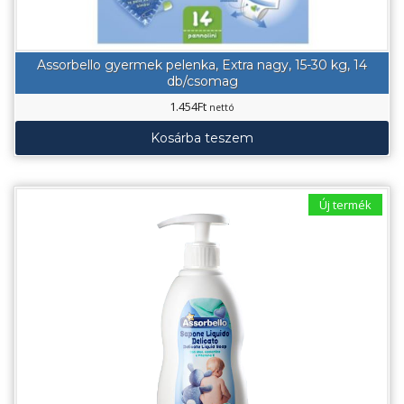
Assorbello gyermek pelenka, Extra nagy, 15-30 kg, 14
db/csomag
1.454
Ft
nettó
Kosárba teszem
Új termék