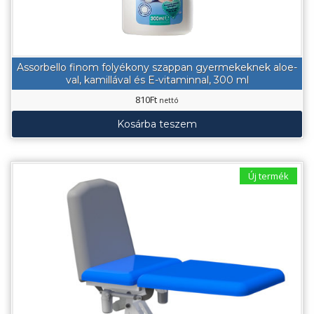
Assorbello finom folyékony szappan gyermekeknek aloe-
val, kamillával és E-vitaminnal, 300 ml
810
Ft
nettó
Kosárba teszem
Új termék