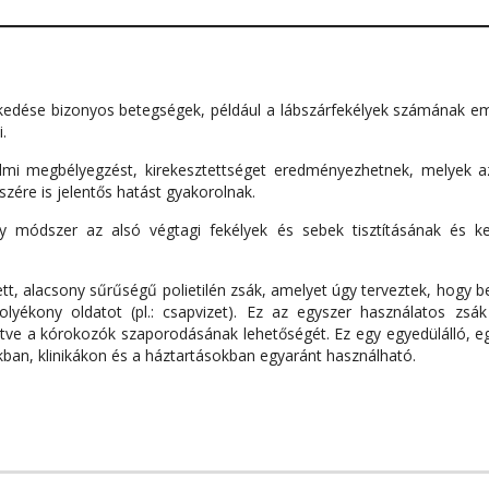
kedése bizonyos betegségek, például a lábszárfekélyek számának e
.
almi megbélyegzést, kirekesztettséget eredményezhetnek, melyek 
ére is jelentős hatást gyakorolnak.
y módszer az alsó végtagi fekélyek és sebek tisztításának és k
tt, alacsony sűrűségű polietilén zsák, amelyet úgy terveztek, hogy b
lyékony oldatot (pl.: csapvizet). Ez az egyszer használatos zsák
entve a kórokozók szaporodásának lehetőségét. Ez egy egyedülálló, e
ban, klinikákon és a háztartásokban egyaránt használható.