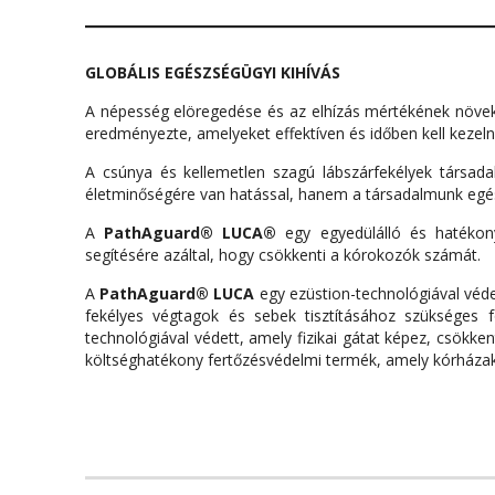
GLOBÁLIS EGÉSZSÉGÜGYI KIHÍVÁS
A népesség elöregedése és az elhízás mértékének növe
eredményezte, amelyeket effektíven és időben kell kezelni
A csúnya és kellemetlen szagú lábszárfekélyek társad
életminőségére van hatással, hanem a társadalmunk egész
A
PathAguard® LUCA®
egy egyedülálló és hatékon
segítésére azáltal, hogy csökkenti a kórokozók számát.
A
PathAguard
® LUCA
egy ezüstion-technológiával véde
fekélyes végtagok és sebek tisztításához szükséges fo
technológiával védett, amely fizikai gátat képez, csökk
költséghatékony fertőzésvédelmi termék, amely kórházak