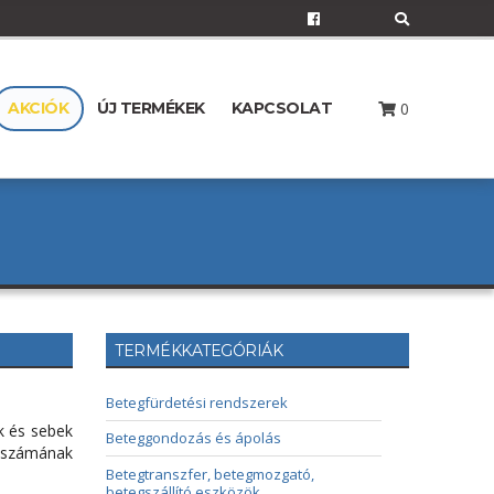
E
x
p
a
n
d
0
AKCIÓK
ÚJ TERMÉKEK
KAPCSOLAT
s
e
a
r
c
h
f
o
r
m
TERMÉKKATEGÓRIÁK
Betegfürdetési rendszerek
k és sebek
Beteggondozás és ápolás
k számának
Betegtranszfer, betegmozgató,
betegszállító eszközök