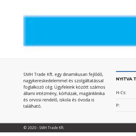
SMH Trade Kft. egy dinamikusan fejlődő,
NYITVA 
nagykereskedelemmel és szolgáltatással
foglalkozó cég. Ügyfeleink között számos
H-Cs:
állami intézmény, kórházak, magánklinika
és orvosi rendelő, iskola és óvoda is
P:
található.
© 2020 - SMH Trade Kft.