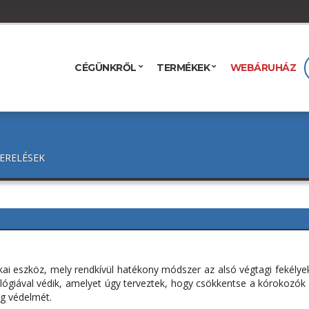
CÉGÜNKRŐL
TERMÉKEK
WEBÁRUHÁZ
ERELÉSEK
kai eszköz, mely rendkívül hatékony módszer az alsó végtagi fekélye
ológiával védik, amelyet úgy terveztek, hogy csökkentse a kórokozó
eg védelmét.