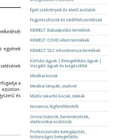
Éjjeli szekrények és etető asztalok
Fogyóeszközök és védőfelszerelések
KIEMELT: Babaápolási termékek
melkedését
KIEMELT: COVID elleni termékek
az egyének
KIEMELT: SILC inkontinencia termékek
Kórházi ágyak | Betegellátási ágyak |
Vizsgáló ágyak és kiegészítőik
ezelésének
Medikai kocsik
efogadja a
Medikai lámpák, statívok
 ezüstion-
gyszerű és
Műtős takarító kocsik, tátikák
Novaerus légfertőtlenítők
Orvosi bútorok, berendezések,
elektronikai eszközök
Professzionális betegápolás,
biztonságos betegellátás