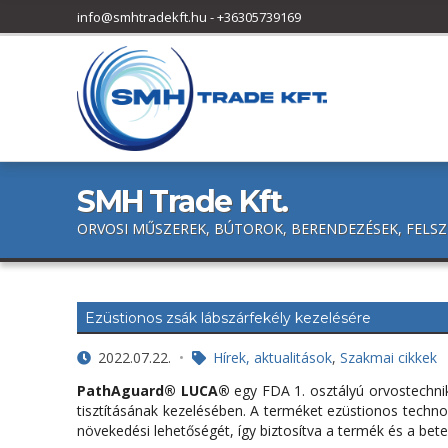
h
info@smhtradekft.hu
-
+36305739169
f
o
r
:
SMH Trade Kft.
ORVOSI MŰSZEREK, BÚTOROK, BERENDEZÉSEK, FELSZ
Ezüstionos zsák lábszárfekély kezelésére
2022.07.22.
Hírek, aktualitások
,
Szakmai cikkek
PathAguard® LUCA®
egy FDA 1. osztályú orvostechni
tisztításának kezelésében. A terméket ezüstionos techn
növekedési lehetőségét, így biztosítva a termék és a bet